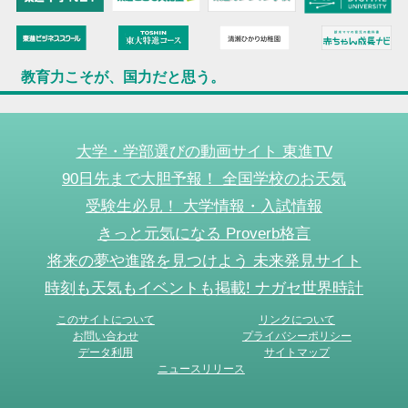
教育力こそが、国力だと思う。
大学・学部選びの動画サイト 東進TV
90日先まで大胆予報！ 全国学校のお天気
受験生必見！ 大学情報・入試情報
きっと元気になる Proverb格言
将来の夢や進路を見つけよう 未来発見サイト
時刻も天気もイベントも掲載! ナガセ世界時計
このサイトについて
リンクについて
お問い合わせ
プライバシーポリシー
データ利用
サイトマップ
ニュースリリース