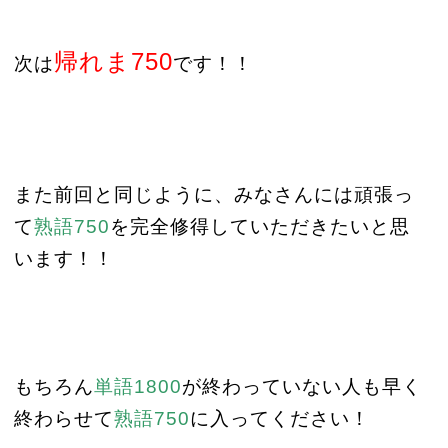
帰れま
750
次は
です！！
また前回と同じように、みなさんには頑張っ
て
熟語
750
を完全修得していただきたいと思
います！！
もちろん
単語
1800
が終わっていない人も早く
終わらせて
熟語
750
に入ってください！