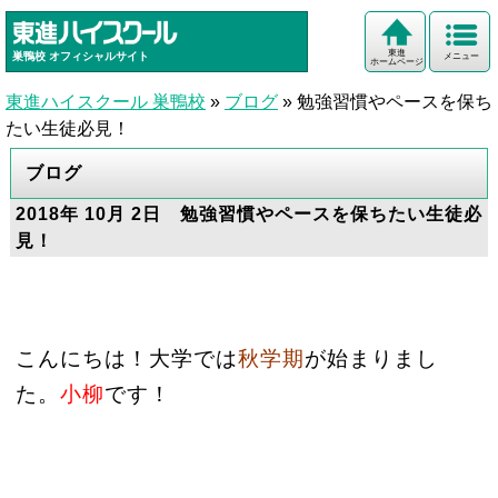
東進
巣鴨校
オフィシャルサイト
メニュー
ホームページ
東進ハイスクール 巣鴨校
»
ブログ
»
勉強習慣やペースを保ち
たい生徒必見！
ブログ
2018年 10月 2日 勉強習慣やペースを保ちたい生徒必
見！
こんにちは！大学では
秋学期
が始まりまし
た。
小柳
です！