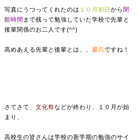
写真にうつってくれたのは
１０月初日
から
閉
館時間
まで残って勉強していた学校で先輩と
後輩関係のお二人です(^^)
高めあえる先輩と後輩とは、、
最
高
ですね！
さてさて、
文化祭
などが終わり、１０月が始
まり、
高校生の皆さんは学校の新学期の勉強のサイ