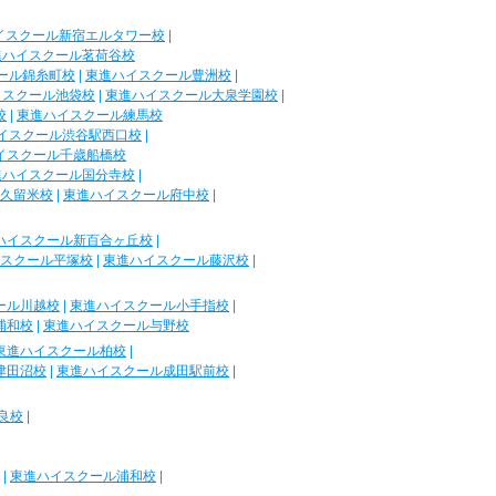
イスクール新宿エルタワー校
|
進ハイスクール茗荷谷校
ール錦糸町校
|
東進ハイスクール豊洲校
|
イスクール池袋校
|
東進ハイスクール大泉学園校
|
校
|
東進ハイスクール練馬校
イスクール渋谷駅西口校
|
イスクール千歳船橋校
進ハイスクール国分寺校
|
久留米校
|
東進ハイスクール府中校
|
ハイスクール新百合ヶ丘校
|
スクール平塚校
|
東進ハイスクール藤沢校
|
ール川越校
|
東進ハイスクール小手指校
|
浦和校
|
東進ハイスクール与野校
東進ハイスクール柏校
|
津田沼校
|
東進ハイスクール成田駅前校
|
良校
|
|
東進ハイスクール浦和校
|