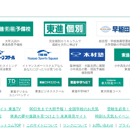
大学入試の
完全個別カリキュラムで
総合型・学校推薦型選
東進衛星予備校
成績を大巾に伸ばす
大学受験の早稲田
たスイミング
イトマンスポーツスクエアなら
阪神地区・大阪北摂に展開
小中高生の
水泳教室
あなたにぴったりが見つかる
小中高生の塾・現役予備校
東
個別指導
校
東進ビジネススクール
東進中学NET
東大特進コース
東進デジタル
ユニバーシティ
ト 東進TV
90日先まで大胆予報！ 全国学校のお天気
受験生必見！
言
将来の夢や進路を見つけよう 未来発見サイト
時刻も天気もイベン
ットコムTOP
｜
このサイトについて
｜
リンクについて
｜
お問い合わせ
｜
プライ