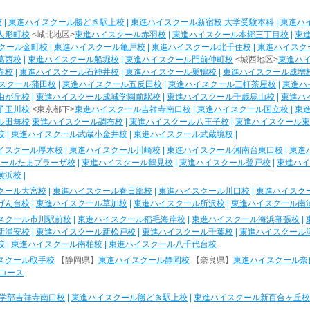
校
|
東進ハイスクール勝どき駅上校
|
東進ハイスクール新宿校 大学受験本科
|
東進ハ
人形町校
<城北地区>
東進ハイスクール赤羽校
|
東進ハイスクール本郷三丁目校
|
東
クール金町校
|
東進ハイスクール亀戸校
|
東進ハイスクール北千住校
|
東進ハイスク
葛西校
|
東進ハイスクール船堀校
|
東進ハイスクール門前仲町校
<城西地区>
東進ハ
寺校
|
東進ハイスクール石神井校
|
東進ハイスクール巣鴨校
|
東進ハイスクール成増
スクール蒲田校
|
東進ハイスクール五反田校
|
東進ハイスクール三軒茶屋校
|
東進ハ
由が丘校
|
東進ハイスクール成城学園前駅校
|
東進ハイスクール千歳烏山校
|
東進ハ
子玉川校
<東京都下>
東進ハイスクール吉祥寺南口校
|
東進ハイスクール国立校
|
東
ル田無校
東進ハイスクール調布校
|
東進ハイスクール八王子校
|
東進ハイスクール東
校
|
東進ハイスクール武蔵小金井校
|
東進ハイスクール武蔵境校
|
イスクール厚木校
|
東進ハイスクール川崎校
|
東進ハイスクール湘南台東口校
|
東進
クールたまプラーザ校
|
東進ハイスクール鶴見校
|
東進ハイスクール登戸校
|
東進ハイ
横浜校
|
クール大宮校
|
東進ハイスクール春日部校
|
東進ハイスクール川口校
|
東進ハイスク
げん台校
|
東進ハイスクール草加校
|
東進ハイスクール所沢校
|
東進ハイスクール南
スクール市川駅前校
|
東進ハイスクール稲毛海岸校
|
東進ハイスクール海浜幕張校
|
新浦安校
|
東進ハイスクール新松戸校
|
東進ハイスクール千葉校
|
東進ハイスクール
校
|
東進ハイスクール南柏校
|
東進ハイスクール八千代台校
スクール取手校
【静岡県】
東進ハイスクール静岡校
【奈良県】
東進ハイスクール奈
コース
学部吉祥寺南口校
|
東進ハイスクール勝どき駅上校
|
東進ハイスクール新百合ヶ丘校