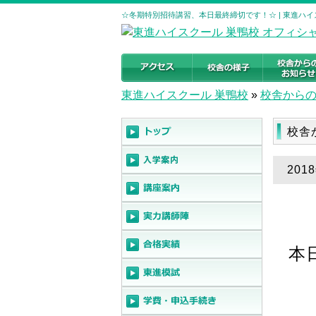
☆冬期特別招待講習、本日最終締切です！☆ | 東進ハイ
東進ハイスクール 巣鴨校
»
校舎から
校舎
20
本