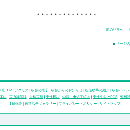
＊＊＊＊＊＊＊＊＊＊＊＊＊＊
前の記事へ
|
ページ
校TOP
|
アクセス
|
校舎の様子
|
校舎からのお知らせ
|
担任助手の紹介
|
校舎イベン
案内
|
実力講師陣
|
合格実績
|
東進模試
|
学費・申込手続き
|
東進生向けPOS
|
資料
1日体験
|
東進広告ギャラリー
|
プライバシー・ポリシー
|
サイトマップ