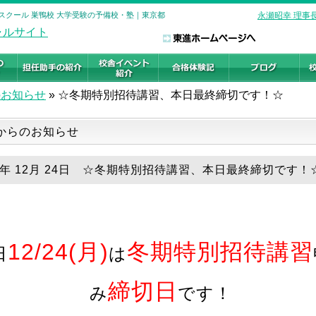
スクール 巣鴨校 大学受験の予備校・塾｜東京都
永瀬昭幸 理事
のお知らせ
»
☆冬期特別招待講習、本日最終締切です！☆
からのお知らせ
18年 12月 24日 ☆冬期特別招待講習、本日最終締切です！
12/24(月)
冬期特別招待講習
日
は
締切日
み
です！