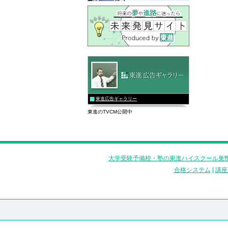
東進広告ギャラリー
東進のTVCM公開中
大学受験予備校・塾の東進ハイスクール巣鴨
合格システム
|
講座