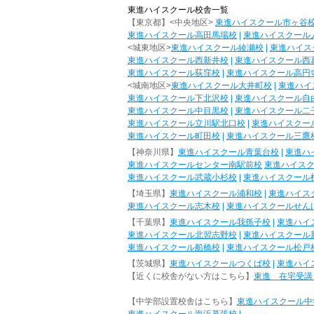
東進ハイスクール校舎一覧
【東京都】<中央地区>
東進ハイスクール市ヶ谷
東進ハイスクール高田馬場校
|
東進ハイスクール
<城東地区>
東進ハイスクール綾瀬校
|
東進ハイス
東進ハイスクール西新井校
|
東進ハイスクール西
東進ハイスクール荻窪校
|
東進ハイスクール高円
<城南地区>
東進ハイスクール大井町校
|
東進ハイ
東進ハイスクール下北沢校
|
東進ハイスクール自
東進ハイスクール中目黒校
|
東進ハイスクール二
東進ハイスクール立川駅北口校
|
東進ハイスクー
東進ハイスクール町田校
|
東進ハイスクール三鷹
【神奈川県】
東進ハイスクール青葉台校
|
東進ハ
東進ハイスクールセンター南駅前校
東進ハイス
東進ハイスクール武蔵小杉校
|
東進ハイスクール
【埼玉県】
東進ハイスクール浦和校
|
東進ハイス
東進ハイスクール志木校
|
東進ハイスクールせん
【千葉県】
東進ハイスクール我孫子校
|
東進ハイ
東進ハイスクール北習志野校
|
東進ハイスクール
東進ハイスクール船橋校
|
東進ハイスクール松戸
【茨城県】
東進ハイスクールつくば校
|
東進ハイ
【近くに校舎がない方はこちら】
東進 在宅受講
【中学部設置校舎はこちら】
東進ハイスクール中