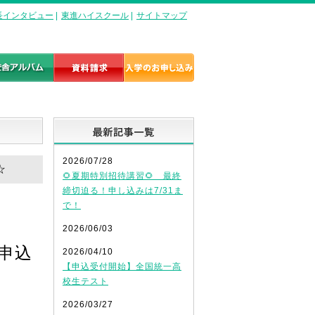
長インタビュー
|
東進ハイスクール
|
サイトマップ
最新記事一覧
2026/07/28
☆
🌻夏期特別招待講習🌻 最終
締切迫る！申し込みは7/31ま
で！
2026/06/03
申込
2026/04/10
【申込受付開始】全国統一高
校生テスト
2026/03/27