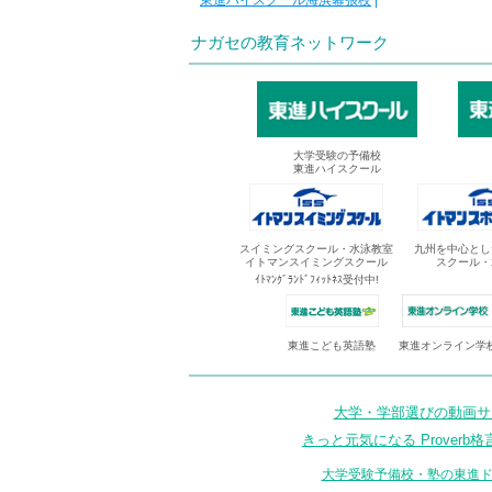
東進ハイスクール海浜幕張校
|
ナガセの教育ネットワーク
大学受験の予備校
東進ハイスクール
スイミングスクール・水泳教室
九州を中心とし
イトマンスイミングスクール
スクール・
ｲﾄﾏﾝｸﾞﾗﾝﾄﾞﾌｨｯﾄﾈｽ受付中!
東進オンライン学
東進こども英語塾
大学・学部選びの動画サイ
きっと元気になる Proverb格
大学受験予備校・塾の東進ド