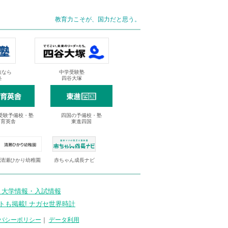
教育力こそが、国力だと思う。
抜なら
中学受験塾
塾
四谷大塚
受験予備校・塾
四国の予備校・塾
進育英舎
東進四国
清瀬ひかり幼稚園
赤ちゃん成長ナビ
 大学情報・入試情報
トも掲載! ナガセ世界時計
バシーポリシー
｜
データ利用