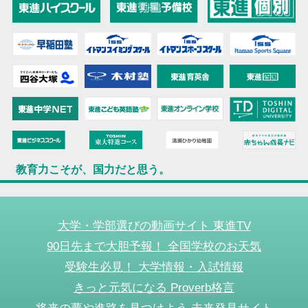
教育力こそが、国力だと思う。
大学・学部選びの動画サイト 東進TV
90日先まで大胆予報！ 全国学校のお天気
受験生必見！ 大学情報・入試情報
きっと元気になる Proverb格言