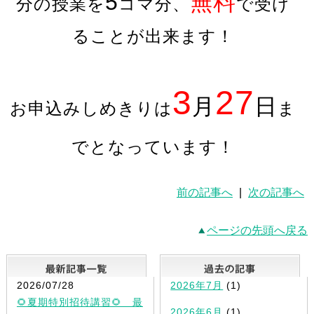
5
無料
分の授業を
コマ分、
で受け
ることが出来ます！
3
27
月
日
お申込みしめきりは
ま
でとなっています！
前の記事へ
|
次の記事へ
ページの先頭へ戻る
最新記事一覧
2026/07/28
2026年7月
(1)
🌻夏期特別招待講習🌻 最
2026年6月
(1)