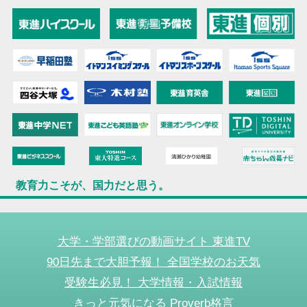
教育力こそが、国力だと思う。
大学・学部選びの動画サイト 東進TV
90日先まで大胆予報！ 全国学校のお天気
受験生必見！ 大学情報・入試情報
きっと元気になる Proverb格言