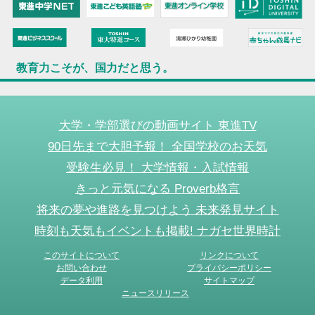
教育力こそが、国力だと思う。
大学・学部選びの動画サイト 東進TV
90日先まで大胆予報！ 全国学校のお天気
受験生必見！ 大学情報・入試情報
きっと元気になる Proverb格言
将来の夢や進路を見つけよう 未来発見サイト
時刻も天気もイベントも掲載! ナガセ世界時計
このサイトについて
リンクについて
お問い合わせ
プライバシーポリシー
データ利用
サイトマップ
ニュースリリース