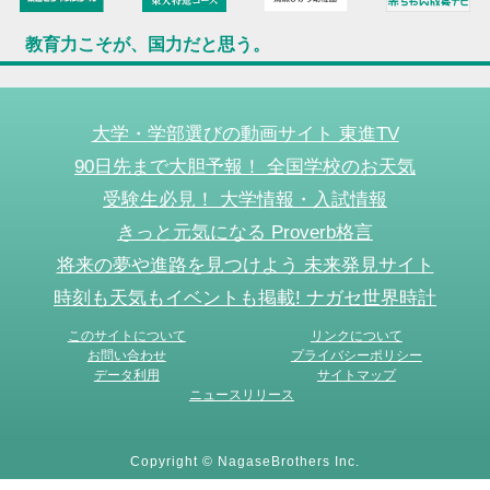
教育力こそが、国力だと思う。
大学・学部選びの動画サイト 東進TV
90日先まで大胆予報！ 全国学校のお天気
受験生必見！ 大学情報・入試情報
きっと元気になる Proverb格言
将来の夢や進路を見つけよう 未来発見サイト
時刻も天気もイベントも掲載! ナガセ世界時計
このサイトについて
リンクについて
お問い合わせ
プライバシーポリシー
データ利用
サイトマップ
ニュースリリース
Copyright © NagaseBrothers Inc.