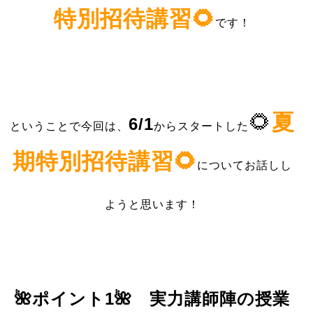
特別招待講習🌻
です！
🌻
夏
6/1
ということで今
回は、
からスタートした
期特別招待講習🌻
についてお話しし
ようと思います！
🌺ポイント1🌺 実力講師陣の授業