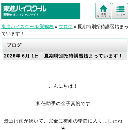
東進
巣鴨校
オフィシャルサイト
メニュー
ホームページ
東進ハイスクール 巣鴨校
»
ブログ
»
夏期特別招待講習始まっ
ています！
ブログ
2026年 6月 1日 夏期特別招待講習始まっています！
こんにちは！
担任助手の金子真帆です
最近は雨が続いて、完全に梅雨の季節に入りましたね
☔