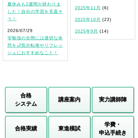
夏休みも2週間が終わりま
2025年11月
(6)
した！自分の学習を見直そ
う！
2025年10月
(22)
2026/07/29
2025年9月
(14)
🐻勉強の合間には適切な休
憩を🛁気分転換やリフレッ
シュにおすすめなこと！
合格
講座案内
実力講師陣
システム
学費・
合格実績
東進模試
申込手続き