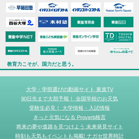
教育力こそが、国力だと思う。
大学・学部選びの動画サイト 東進TV
90日先まで大胆予報！ 全国学校のお天気
受験生必見！ 大学情報・入試情報
きっと元気になる Proverb格言
将来の夢や進路を見つけよう 未来発見サイト
時刻も天気もイベントも掲載! ナガセ世界時計