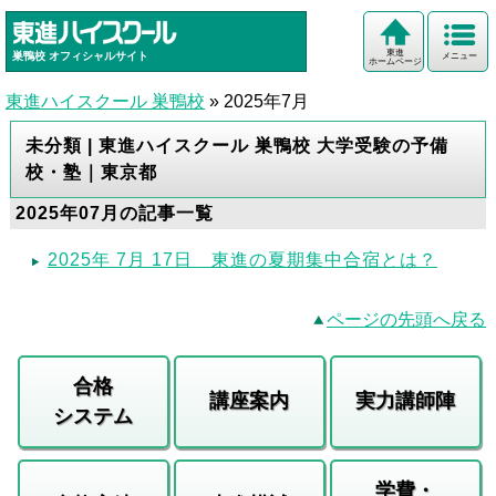
東進
巣鴨校
オフィシャルサイト
メニュー
ホームページ
東進ハイスクール 巣鴨校
»
2025年7月
未分類 | 東進ハイスクール 巣鴨校 大学受験の予備
校・塾｜東京都
2025年07月の記事一覧
2025年 7月 17日 東進の夏期集中合宿とは？
ページの先頭へ戻る
合格
講座案内
実力講師陣
システム
学費・