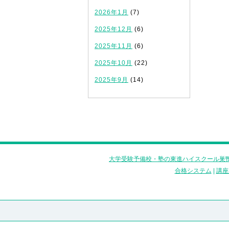
2026年1月
(7)
2025年12月
(6)
2025年11月
(6)
2025年10月
(22)
2025年9月
(14)
大学受験予備校・塾の東進ハイスクール巣鴨
合格システム
|
講座