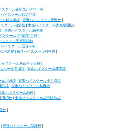
イスクール新宿エルタワー校
|
進ハイスクール茗荷谷校
ール錦糸町校
|
東進ハイスクール豊洲校
|
イスクール池袋校
|
東進ハイスクール大泉学園校
|
校
|
東進ハイスクール練馬校
イスクール渋谷駅西口校
|
イスクール千歳船橋校
進ハイスクール国分寺校
|
久留米校
|
東進ハイスクール府中校
|
ハイスクール新百合ヶ丘校
|
スクール平塚校
|
東進ハイスクール藤沢校
|
ール川越校
|
東進ハイスクール小手指校
|
浦和校
|
東進ハイスクール与野校
東進ハイスクール柏校
|
津田沼校
|
東進ハイスクール成田駅前校
|
良校
|
|
東進ハイスクール浦和校
|