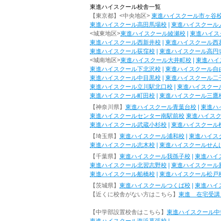
東進ハイスクール校舎一覧
【東京都】<中央地区>
東進ハイスクール市ヶ谷
東進ハイスクール高田馬場校
|
東進ハイスクール
<城東地区>
東進ハイスクール綾瀬校
|
東進ハイス
東進ハイスクール西新井校
|
東進ハイスクール西
東進ハイスクール荻窪校
|
東進ハイスクール高円
<城南地区>
東進ハイスクール大井町校
|
東進ハイ
東進ハイスクール下北沢校
|
東進ハイスクール自
東進ハイスクール中目黒校
|
東進ハイスクール二
東進ハイスクール立川駅北口校
|
東進ハイスクー
東進ハイスクール町田校
|
東進ハイスクール三鷹
【神奈川県】
東進ハイスクール青葉台校
|
東進ハ
東進ハイスクールセンター南駅前校
東進ハイス
東進ハイスクール武蔵小杉校
|
東進ハイスクール
【埼玉県】
東進ハイスクール浦和校
|
東進ハイス
東進ハイスクール志木校
|
東進ハイスクールせん
【千葉県】
東進ハイスクール我孫子校
|
東進ハイ
東進ハイスクール北習志野校
|
東進ハイスクール
東進ハイスクール船橋校
|
東進ハイスクール松戸
【茨城県】
東進ハイスクールつくば校
|
東進ハイ
【近くに校舎がない方はこちら】
東進 在宅受講
【中学部設置校舎はこちら】
東進ハイスクール中