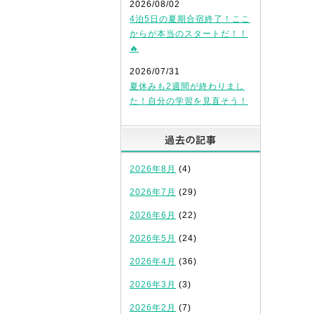
2026/08/02
4泊5日の夏期合宿終了！ここ
からが本当のスタートだ！！
🔥
2026/07/31
夏休みも2週間が終わりまし
た！自分の学習を見直そう！
過去の記
2026年8月
(4)
2026年7月
(29)
2026年6月
(22)
2026年5月
(24)
2026年4月
(36)
2026年3月
(3)
2026年2月
(7)