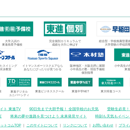
大学入試の
完全個別カリキュラムで
総合型・学校推薦型選
東進衛星予備校
成績を大巾に伸ばす
大学受験の早稲田
たスイミング
イトマンスポーツスクエアなら
阪神地区・大阪北摂に展開
小中高生の
水泳教室
あなたにぴったりが見つかる
小中高生の塾・現役予備校
東
個別指導
校
東進ビジネススクール
東進中学NET
東大特進コース
東進デジタル
ユニバーシティ
ト 東進TV
90日先まで大胆予報！ 全国学校のお天気
受験生必見！
言
将来の夢や進路を見つけよう 未来発見サイト
時刻も天気もイベン
ットコムTOP
｜
このサイトについて
｜
リンクについて
｜
お問い合わせ
｜
プライ