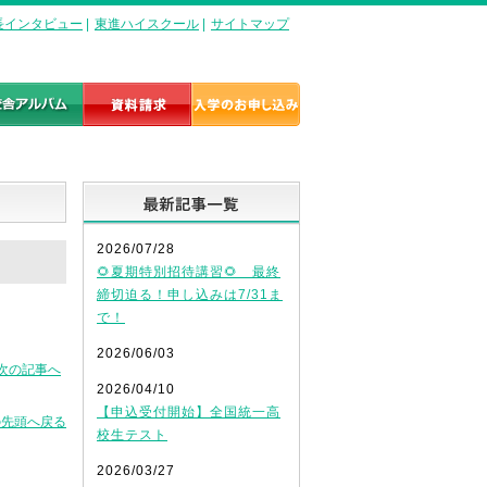
長インタビュー
|
東進ハイスクール
|
サイトマップ
最新記事一覧
2026/07/28
🌻夏期特別招待講習🌻 最終
締切迫る！申し込みは7/31ま
で！
2026/06/03
次の記事へ
2026/04/10
【申込受付開始】全国統一高
の先頭へ戻る
校生テスト
2026/03/27