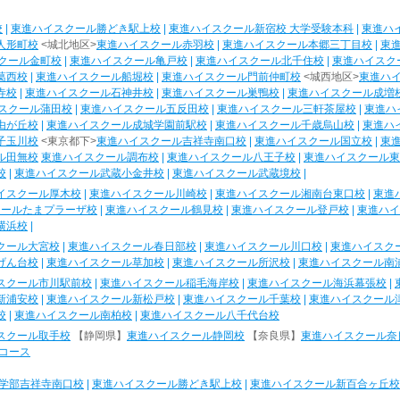
校
|
東進ハイスクール勝どき駅上校
|
東進ハイスクール新宿校 大学受験本科
|
東進ハ
人形町校
<城北地区>
東進ハイスクール赤羽校
|
東進ハイスクール本郷三丁目校
|
東
クール金町校
|
東進ハイスクール亀戸校
|
東進ハイスクール北千住校
|
東進ハイスク
葛西校
|
東進ハイスクール船堀校
|
東進ハイスクール門前仲町校
<城西地区>
東進ハ
寺校
|
東進ハイスクール石神井校
|
東進ハイスクール巣鴨校
|
東進ハイスクール成増
スクール蒲田校
|
東進ハイスクール五反田校
|
東進ハイスクール三軒茶屋校
|
東進ハ
由が丘校
|
東進ハイスクール成城学園前駅校
|
東進ハイスクール千歳烏山校
|
東進ハ
子玉川校
<東京都下>
東進ハイスクール吉祥寺南口校
|
東進ハイスクール国立校
|
東
ル田無校
東進ハイスクール調布校
|
東進ハイスクール八王子校
|
東進ハイスクール東
校
|
東進ハイスクール武蔵小金井校
|
東進ハイスクール武蔵境校
|
イスクール厚木校
|
東進ハイスクール川崎校
|
東進ハイスクール湘南台東口校
|
東進
クールたまプラーザ校
|
東進ハイスクール鶴見校
|
東進ハイスクール登戸校
|
東進ハイ
横浜校
|
クール大宮校
|
東進ハイスクール春日部校
|
東進ハイスクール川口校
|
東進ハイスク
げん台校
|
東進ハイスクール草加校
|
東進ハイスクール所沢校
|
東進ハイスクール南
スクール市川駅前校
|
東進ハイスクール稲毛海岸校
|
東進ハイスクール海浜幕張校
|
新浦安校
|
東進ハイスクール新松戸校
|
東進ハイスクール千葉校
|
東進ハイスクール
校
|
東進ハイスクール南柏校
|
東進ハイスクール八千代台校
スクール取手校
【静岡県】
東進ハイスクール静岡校
【奈良県】
東進ハイスクール奈
コース
学部吉祥寺南口校
|
東進ハイスクール勝どき駅上校
|
東進ハイスクール新百合ヶ丘校