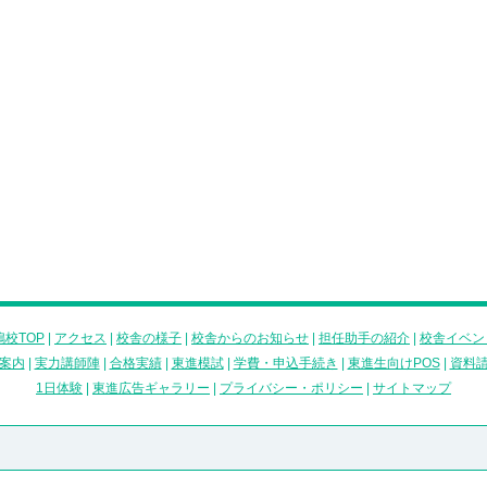
校TOP
|
アクセス
|
校舎の様子
|
校舎からのお知らせ
|
担任助手の紹介
|
校舎イベン
案内
|
実力講師陣
|
合格実績
|
東進模試
|
学費・申込手続き
|
東進生向けPOS
|
資料
1日体験
|
東進広告ギャラリー
|
プライバシー・ポリシー
|
サイトマップ