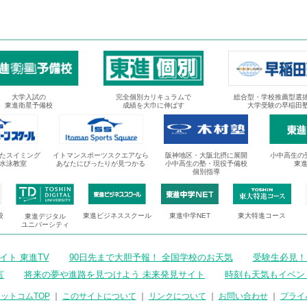
大学入試の
完全個別カリキュラムで
総合型・学校推薦型選
東進衛星予備校
成績を大巾に伸ばす
大学受験の早稲田
たスイミング
イトマンスポーツスクエアなら
阪神地区・大阪北摂に展開
小中高生の
水泳教室
あなたにぴったりが見つかる
小中高生の塾・現役予備校
東
個別指導
校
東進ビジネススクール
東進中学NET
東大特進コース
東進デジタル
ユニバーシティ
ト 東進TV
90日先まで大胆予報！ 全国学校のお天気
受験生必見！
言
将来の夢や進路を見つけよう 未来発見サイト
時刻も天気もイベン
ットコムTOP
｜
このサイトについて
｜
リンクについて
｜
お問い合わせ
｜
プライ