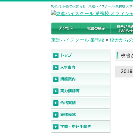
9月17日休館のお知らせ | 東進ハイスクール 巣鴨校 
東進ハイスクール 巣鴨校
»
校舎から
校舎
201