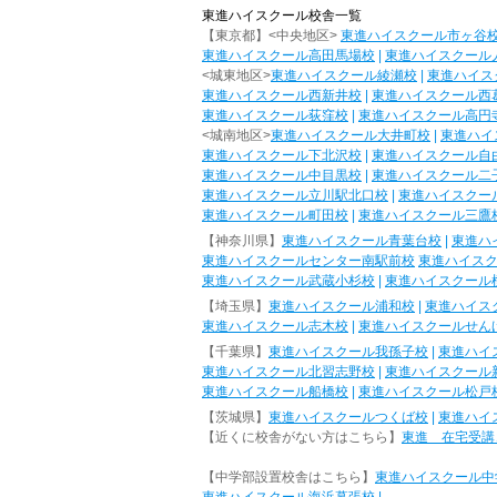
東進ハイスクール校舎一覧
【東京都】<中央地区>
東進ハイスクール市ヶ谷
東進ハイスクール高田馬場校
|
東進ハイスクール
<城東地区>
東進ハイスクール綾瀬校
|
東進ハイス
東進ハイスクール西新井校
|
東進ハイスクール西
東進ハイスクール荻窪校
|
東進ハイスクール高円
<城南地区>
東進ハイスクール大井町校
|
東進ハイ
東進ハイスクール下北沢校
|
東進ハイスクール自
東進ハイスクール中目黒校
|
東進ハイスクール二
東進ハイスクール立川駅北口校
|
東進ハイスクー
東進ハイスクール町田校
|
東進ハイスクール三鷹
【神奈川県】
東進ハイスクール青葉台校
|
東進ハ
東進ハイスクールセンター南駅前校
東進ハイス
東進ハイスクール武蔵小杉校
|
東進ハイスクール
【埼玉県】
東進ハイスクール浦和校
|
東進ハイス
東進ハイスクール志木校
|
東進ハイスクールせん
【千葉県】
東進ハイスクール我孫子校
|
東進ハイ
東進ハイスクール北習志野校
|
東進ハイスクール
東進ハイスクール船橋校
|
東進ハイスクール松戸
【茨城県】
東進ハイスクールつくば校
|
東進ハイ
【近くに校舎がない方はこちら】
東進 在宅受講
【中学部設置校舎はこちら】
東進ハイスクール中