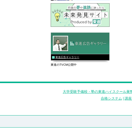
東進広告ギャラリー
東進のTVCM公開中
大学受験予備校・塾の東進ハイスクール巣鴨
合格システム
|
講座