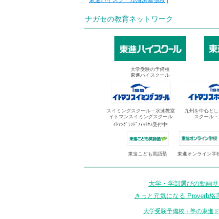
東進ハイスクール海浜幕張校
|
ナガセの教育ネットワーク
大学受験の予備校
東進ハイスクール
スイミングスクール・水泳教室
九州を中心とし
イトマンスイミングスクール
スクール・
ｲﾄﾏﾝｸﾞﾗﾝﾄﾞﾌｨｯﾄﾈｽ受付中!
東進オンライン学
東進こども英語塾
大学・学部選びの動画サイ
きっと元気になる Proverb格
大学受験予備校・塾の東進ド