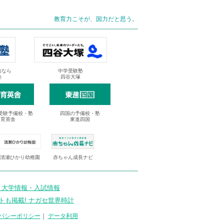
教育力こそが、国力だと思う。
抜なら
中学受験塾
塾
四谷大塚
受験予備校・塾
四国の予備校・塾
進育英舎
東進四国
清瀬ひかり幼稚園
赤ちゃん成長ナビ
 大学情報・入試情報
トも掲載! ナガセ世界時計
バシーポリシー
｜
データ利用