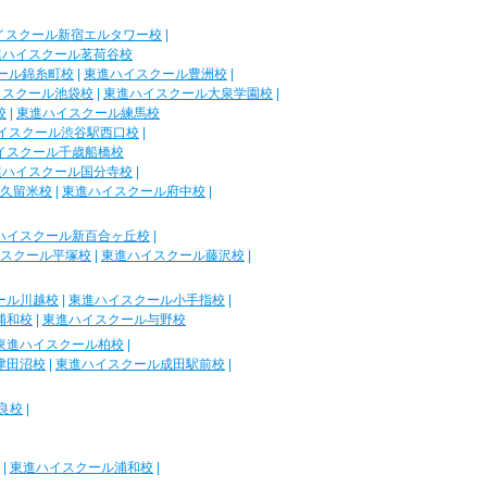
イスクール新宿エルタワー校
|
進ハイスクール茗荷谷校
ール錦糸町校
|
東進ハイスクール豊洲校
|
イスクール池袋校
|
東進ハイスクール大泉学園校
|
校
|
東進ハイスクール練馬校
イスクール渋谷駅西口校
|
イスクール千歳船橋校
進ハイスクール国分寺校
|
久留米校
|
東進ハイスクール府中校
|
ハイスクール新百合ヶ丘校
|
スクール平塚校
|
東進ハイスクール藤沢校
|
ール川越校
|
東進ハイスクール小手指校
|
浦和校
|
東進ハイスクール与野校
東進ハイスクール柏校
|
津田沼校
|
東進ハイスクール成田駅前校
|
良校
|
|
東進ハイスクール浦和校
|