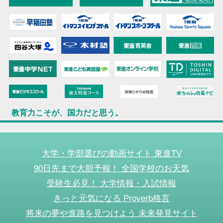
教育力こそが、国力だと思う。
大学・学部選びの動画サイト 東進TV
90日先まで大胆予報！ 全国学校のお天気
受験生必見！ 大学情報・入試情報
きっと元気になる Proverb格言
将来の夢や進路を見つけよう 未来発見サイト