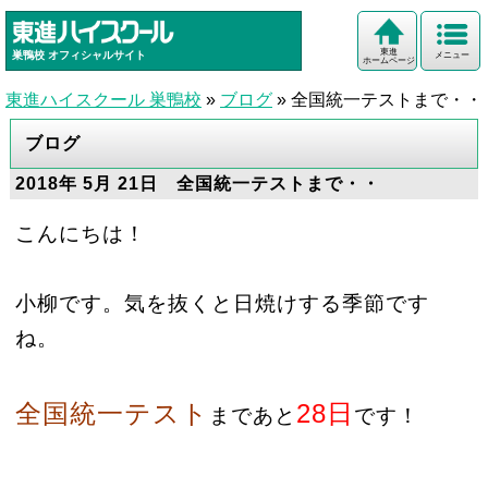
東進
巣鴨校
オフィシャルサイト
メニュー
ホームページ
東進ハイスクール 巣鴨校
»
ブログ
»
全国統一テストまで・・
ブログ
2018年 5月 21日 全国統一テストまで・・
こんにちは！
小柳です。気を抜くと日焼けする季節です
ね。
全国統一テスト
28日
まであと
です！