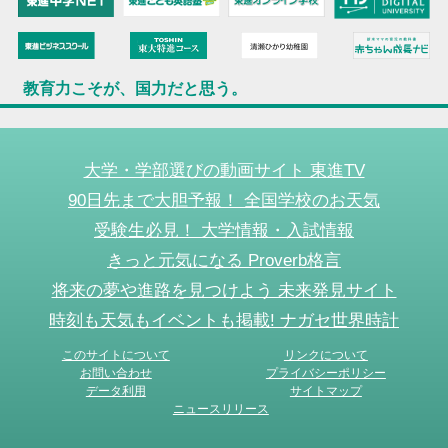
教育力こそが、国力だと思う。
大学・学部選びの動画サイト 東進TV
90日先まで大胆予報！ 全国学校のお天気
受験生必見！ 大学情報・入試情報
きっと元気になる Proverb格言
将来の夢や進路を見つけよう 未来発見サイト
時刻も天気もイベントも掲載! ナガセ世界時計
このサイトについて
リンクについて
お問い合わせ
プライバシーポリシー
データ利用
サイトマップ
ニュースリリース