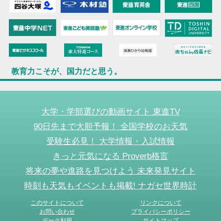
教育力こそが、国力だと思う。
大学・学部選びの動画サイト 東進TV
90日先まで大胆予報！ 全国学校のお天気
受験生必見！ 大学情報・入試情報
きっと元気になる Proverb格言
将来の夢や進路を見つけよう 未来発見サイト
時刻も天気もイベントも掲載! ナガセ世界時計
このサイトについて
リンクについて
お問い合わせ
プライバシーポリシー
データ利用
サイトマップ