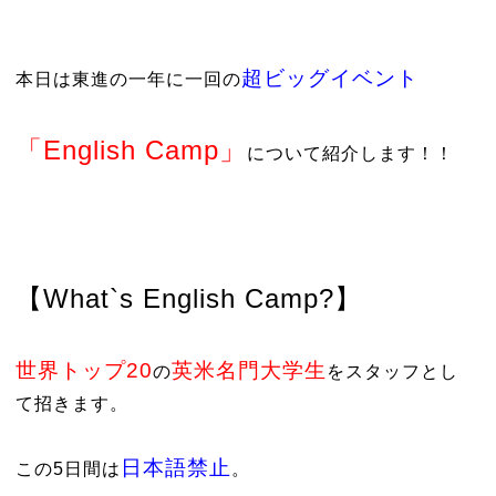
超ビッグイベント
本日は東進の一年に一回の
「English Camp」
について紹介します！！
【What`s English Camp?】
世界トップ20
英米名門大学生
の
をスタッフとし
て招きます。
日本語禁止
この5日間は
。