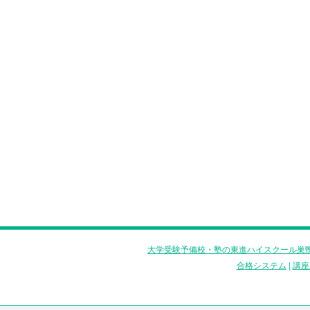
大学受験予備校・塾の東進ハイスクール巣鴨
合格システム
|
講座