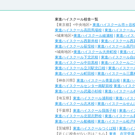
東進ハイスクール校舎一覧
【東京都】<中央地区>
東進ハイスクール市ヶ谷
東進ハイスクール高田馬場校
|
東進ハイスクール
<城東地区>
東進ハイスクール綾瀬校
|
東進ハイス
東進ハイスクール西新井校
|
東進ハイスクール西
東進ハイスクール荻窪校
|
東進ハイスクール高円
<城南地区>
東進ハイスクール大井町校
|
東進ハイ
東進ハイスクール下北沢校
|
東進ハイスクール自
東進ハイスクール中目黒校
|
東進ハイスクール二
東進ハイスクール立川駅北口校
|
東進ハイスクー
東進ハイスクール町田校
|
東進ハイスクール三鷹
【神奈川県】
東進ハイスクール青葉台校
|
東進ハ
東進ハイスクールセンター南駅前校
東進ハイス
東進ハイスクール武蔵小杉校
|
東進ハイスクール
【埼玉県】
東進ハイスクール浦和校
|
東進ハイス
東進ハイスクール志木校
|
東進ハイスクールせん
【千葉県】
東進ハイスクール我孫子校
|
東進ハイ
東進ハイスクール北習志野校
|
東進ハイスクール
東進ハイスクール船橋校
|
東進ハイスクール松戸
【茨城県】
東進ハイスクールつくば校
|
東進ハイ
【近くに校舎がない方はこちら】
東進 在宅受講