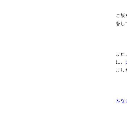
ご飯
をし
また
に、
まし
みな