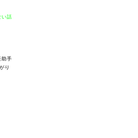
ない話
任助手
がり