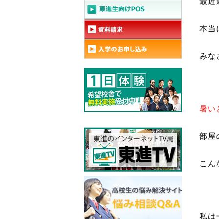
最近
本当
みな
暑い
部屋
こん
私は