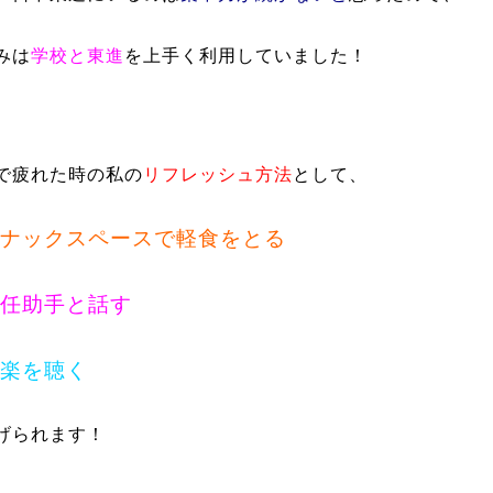
みは
学校と東進
を上手く利用していました！
で疲れた時の私の
リフレッシュ方法
として、
ナックスペースで軽食をとる
任助手と話す
楽を聴く
げられます！