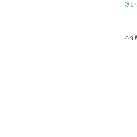
涼し
⚠︎