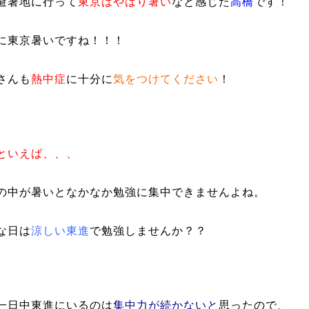
避暑地に行って
東京はやはり暑い
なと感じた
高橋
です！
に東京暑いですね！！！
さんも
熱中症
に十分に
気をつけてください
！
といえば、、、
の中が暑いとなかなか勉強に集中できませんよね。
な日は
涼しい東進
で勉強しませんか？？
一日中東進にいるのは
集中力が続かないと
思ったので、