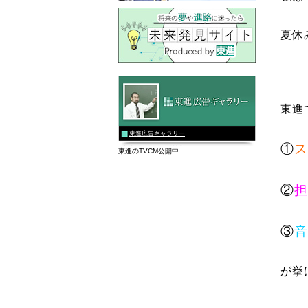
夏休
東進
東進広告ギャラリー
①
ス
東進のTVCM公開中
②
担
③
音
が挙