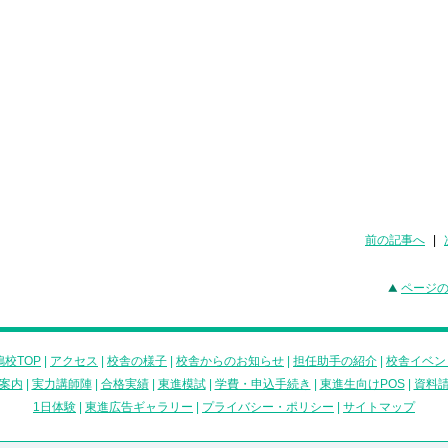
前の記事へ
|
ページ
校TOP
|
アクセス
|
校舎の様子
|
校舎からのお知らせ
|
担任助手の紹介
|
校舎イベン
案内
|
実力講師陣
|
合格実績
|
東進模試
|
学費・申込手続き
|
東進生向けPOS
|
資料
1日体験
|
東進広告ギャラリー
|
プライバシー・ポリシー
|
サイトマップ