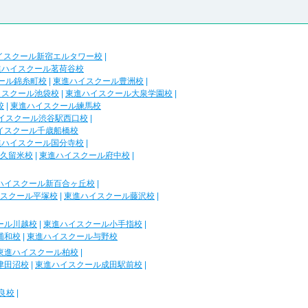
イスクール新宿エルタワー校
|
進ハイスクール茗荷谷校
ール錦糸町校
|
東進ハイスクール豊洲校
|
イスクール池袋校
|
東進ハイスクール大泉学園校
|
校
|
東進ハイスクール練馬校
イスクール渋谷駅西口校
|
イスクール千歳船橋校
進ハイスクール国分寺校
|
久留米校
|
東進ハイスクール府中校
|
ハイスクール新百合ヶ丘校
|
スクール平塚校
|
東進ハイスクール藤沢校
|
ール川越校
|
東進ハイスクール小手指校
|
浦和校
|
東進ハイスクール与野校
東進ハイスクール柏校
|
津田沼校
|
東進ハイスクール成田駅前校
|
良校
|