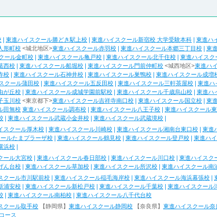
校
|
東進ハイスクール勝どき駅上校
|
東進ハイスクール新宿校 大学受験本科
|
東進ハ
人形町校
<城北地区>
東進ハイスクール赤羽校
|
東進ハイスクール本郷三丁目校
|
東
クール金町校
|
東進ハイスクール亀戸校
|
東進ハイスクール北千住校
|
東進ハイスク
葛西校
|
東進ハイスクール船堀校
|
東進ハイスクール門前仲町校
<城西地区>
東進ハ
寺校
|
東進ハイスクール石神井校
|
東進ハイスクール巣鴨校
|
東進ハイスクール成増
スクール蒲田校
|
東進ハイスクール五反田校
|
東進ハイスクール三軒茶屋校
|
東進ハ
由が丘校
|
東進ハイスクール成城学園前駅校
|
東進ハイスクール千歳烏山校
|
東進ハ
子玉川校
<東京都下>
東進ハイスクール吉祥寺南口校
|
東進ハイスクール国立校
|
東
ル田無校
東進ハイスクール調布校
|
東進ハイスクール八王子校
|
東進ハイスクール東
校
|
東進ハイスクール武蔵小金井校
|
東進ハイスクール武蔵境校
|
イスクール厚木校
|
東進ハイスクール川崎校
|
東進ハイスクール湘南台東口校
|
東進
クールたまプラーザ校
|
東進ハイスクール鶴見校
|
東進ハイスクール登戸校
|
東進ハイ
横浜校
|
クール大宮校
|
東進ハイスクール春日部校
|
東進ハイスクール川口校
|
東進ハイスク
げん台校
|
東進ハイスクール草加校
|
東進ハイスクール所沢校
|
東進ハイスクール南
スクール市川駅前校
|
東進ハイスクール稲毛海岸校
|
東進ハイスクール海浜幕張校
|
新浦安校
|
東進ハイスクール新松戸校
|
東進ハイスクール千葉校
|
東進ハイスクール
校
|
東進ハイスクール南柏校
|
東進ハイスクール八千代台校
スクール取手校
【静岡県】
東進ハイスクール静岡校
【奈良県】
東進ハイスクール奈
コース