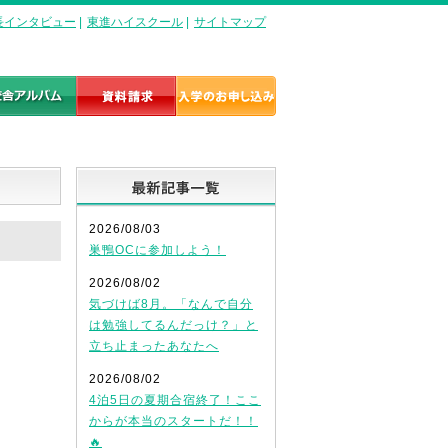
長インタビュー
|
東進ハイスクール
|
サイトマップ
最新記事一覧
2026/08/03
巣鴨OCに参加しよう！
2026/08/02
気づけば8月。「なんで自分
は勉強してるんだっけ？」と
立ち止まったあなたへ
2026/08/02
4泊5日の夏期合宿終了！ここ
からが本当のスタートだ！！
🔥