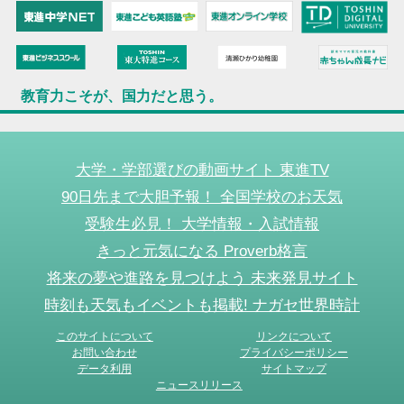
教育力こそが、国力だと思う。
大学・学部選びの動画サイト 東進TV
90日先まで大胆予報！ 全国学校のお天気
受験生必見！ 大学情報・入試情報
きっと元気になる Proverb格言
将来の夢や進路を見つけよう 未来発見サイト
時刻も天気もイベントも掲載! ナガセ世界時計
このサイトについて
リンクについて
お問い合わせ
プライバシーポリシー
データ利用
サイトマップ
ニュースリリース