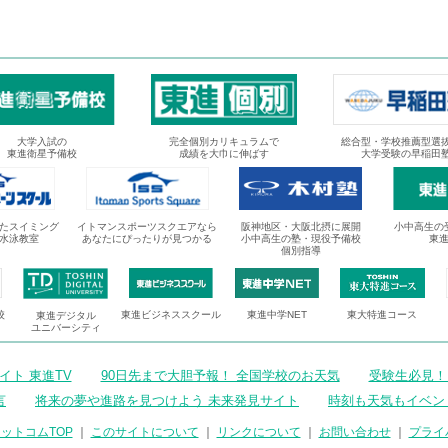
大学入試の
完全個別カリキュラムで
総合型・学校推薦型選
東進衛星予備校
成績を大巾に伸ばす
大学受験の早稲田
たスイミング
イトマンスポーツスクエアなら
阪神地区・大阪北摂に展開
小中高生の
水泳教室
あなたにぴったりが見つかる
小中高生の塾・現役予備校
東
個別指導
校
東進ビジネススクール
東進中学NET
東大特進コース
東進デジタル
ユニバーシティ
ト 東進TV
90日先まで大胆予報！ 全国学校のお天気
受験生必見！
言
将来の夢や進路を見つけよう 未来発見サイト
時刻も天気もイベン
ットコムTOP
｜
このサイトについて
｜
リンクについて
｜
お問い合わせ
｜
プライ