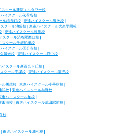
イスクール新宿エルタワー校
|
進ハイスクール茗荷谷校
ール錦糸町校
|
東進ハイスクール豊洲校
|
イスクール池袋校
|
東進ハイスクール大泉学園校
|
校
|
東進ハイスクール練馬校
イスクール渋谷駅西口校
|
イスクール千歳船橋校
進ハイスクール国分寺校
|
久留米校
|
東進ハイスクール府中校
|
ハイスクール新百合ヶ丘校
|
スクール平塚校
|
東進ハイスクール藤沢校
|
ール川越校
|
東進ハイスクール小手指校
|
浦和校
|
東進ハイスクール与野校
東進ハイスクール柏校
|
津田沼校
|
東進ハイスクール成田駅前校
|
良校
|
|
東進ハイスクール浦和校
|