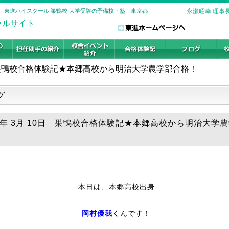
| 東進ハイスクール 巣鴨校 大学受験の予備校・塾｜東京都
永瀬昭幸 理事
巣鴨校合格体験記★本郷高校から明治大学農学部合格！
グ
19年 3月 10日 巣鴨校合格体験記★本郷高校から明治大学
本日は、本郷高校出身
岡村優我
くんです！