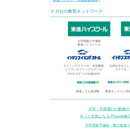
東進ハイスクール海浜幕張校
|
ナガセの教育ネットワーク
大学受験の予備校
東進ハイスクール
スイミングスクール・水泳教室
九州を中心とし
イトマンスイミングスクール
スクール・
ｲﾄﾏﾝｸﾞﾗﾝﾄﾞﾌｨｯﾄﾈｽ受付中!
東進オンライン学
東進こども英語塾
大学・学部選びの動画サイ
きっと元気になる Proverb格
大学受験予備校・塾の東進ド