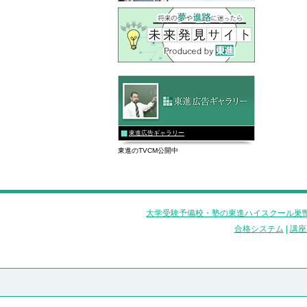
東進広告ギャラリー
東進のTVCM公開中
大学受験予備校・塾の東進ハイスクール巣鴨
合格システム
|
講座