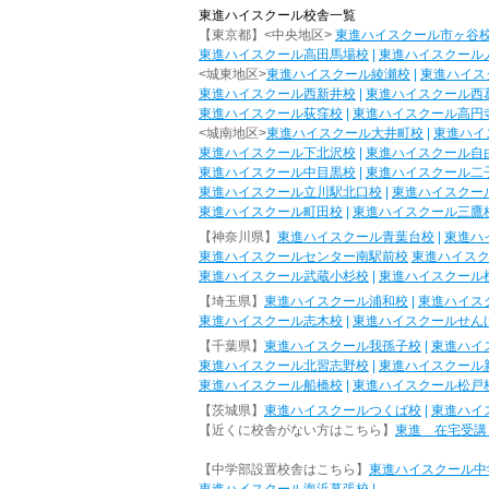
東進ハイスクール校舎一覧
【東京都】<中央地区>
東進ハイスクール市ヶ谷
東進ハイスクール高田馬場校
|
東進ハイスクール
<城東地区>
東進ハイスクール綾瀬校
|
東進ハイス
東進ハイスクール西新井校
|
東進ハイスクール西
東進ハイスクール荻窪校
|
東進ハイスクール高円
<城南地区>
東進ハイスクール大井町校
|
東進ハイ
東進ハイスクール下北沢校
|
東進ハイスクール自
東進ハイスクール中目黒校
|
東進ハイスクール二
東進ハイスクール立川駅北口校
|
東進ハイスクー
東進ハイスクール町田校
|
東進ハイスクール三鷹
【神奈川県】
東進ハイスクール青葉台校
|
東進ハ
東進ハイスクールセンター南駅前校
東進ハイス
東進ハイスクール武蔵小杉校
|
東進ハイスクール
【埼玉県】
東進ハイスクール浦和校
|
東進ハイス
東進ハイスクール志木校
|
東進ハイスクールせん
【千葉県】
東進ハイスクール我孫子校
|
東進ハイ
東進ハイスクール北習志野校
|
東進ハイスクール
東進ハイスクール船橋校
|
東進ハイスクール松戸
【茨城県】
東進ハイスクールつくば校
|
東進ハイ
【近くに校舎がない方はこちら】
東進 在宅受講
【中学部設置校舎はこちら】
東進ハイスクール中