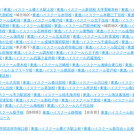
校
|
東進ハイスクール勝どき駅上校
|
東進ハイスクール新宿校 大学受験本科
|
東進ハ
人形町校
<城北地区>
東進ハイスクール赤羽校
|
東進ハイスクール本郷三丁目校
|
東
クール金町校
|
東進ハイスクール亀戸校
|
東進ハイスクール北千住校
|
東進ハイスク
葛西校
|
東進ハイスクール船堀校
|
東進ハイスクール門前仲町校
<城西地区>
東進ハ
寺校
|
東進ハイスクール石神井校
|
東進ハイスクール巣鴨校
|
東進ハイスクール成増
スクール蒲田校
|
東進ハイスクール五反田校
|
東進ハイスクール三軒茶屋校
|
東進ハ
由が丘校
|
東進ハイスクール成城学園前駅校
|
東進ハイスクール千歳烏山校
|
東進ハ
子玉川校
<東京都下>
東進ハイスクール吉祥寺南口校
|
東進ハイスクール国立校
|
東
ル田無校
東進ハイスクール調布校
|
東進ハイスクール八王子校
|
東進ハイスクール東
校
|
東進ハイスクール武蔵小金井校
|
東進ハイスクール武蔵境校
|
イスクール厚木校
|
東進ハイスクール川崎校
|
東進ハイスクール湘南台東口校
|
東進
クールたまプラーザ校
|
東進ハイスクール鶴見校
|
東進ハイスクール登戸校
|
東進ハイ
横浜校
|
クール大宮校
|
東進ハイスクール春日部校
|
東進ハイスクール川口校
|
東進ハイスク
げん台校
|
東進ハイスクール草加校
|
東進ハイスクール所沢校
|
東進ハイスクール南
スクール市川駅前校
|
東進ハイスクール稲毛海岸校
|
東進ハイスクール海浜幕張校
|
新浦安校
|
東進ハイスクール新松戸校
|
東進ハイスクール千葉校
|
東進ハイスクール
校
|
東進ハイスクール南柏校
|
東進ハイスクール八千代台校
スクール取手校
【静岡県】
東進ハイスクール静岡校
【奈良県】
東進ハイスクール奈
コース
学部吉祥寺南口校
|
東進ハイスクール勝どき駅上校
|
東進ハイスクール新百合ヶ丘校