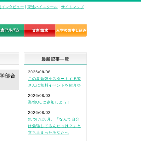
長インタビュー
|
東進ハイスクール
|
サイトマップ
最新記事一覧
2026/08/08
農学部合
この夏勉強をスタートする皆
さんに無料イベントを紹介🌻
2026/08/03
巣鴨OCに参加しよう！
2026/08/02
気づけば8月。「なんで自分
は勉強してるんだっけ？」と
立ち止まったあなたへ