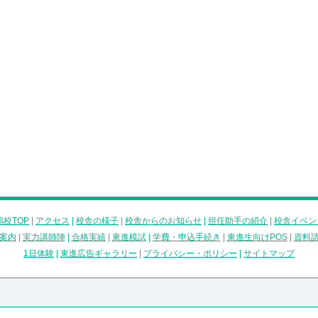
校TOP
|
アクセス
|
校舎の様子
|
校舎からのお知らせ
|
担任助手の紹介
|
校舎イベン
案内
|
実力講師陣
|
合格実績
|
東進模試
|
学費・申込手続き
|
東進生向けPOS
|
資料
1日体験
|
東進広告ギャラリー
|
プライバシー・ポリシー
|
サイトマップ