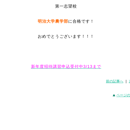
第一志望校
明治大学農学部
に合格です！
おめでとうございます！！！
新年度招待講習申込受付中3/13まで
前の記事へ
|
ページ