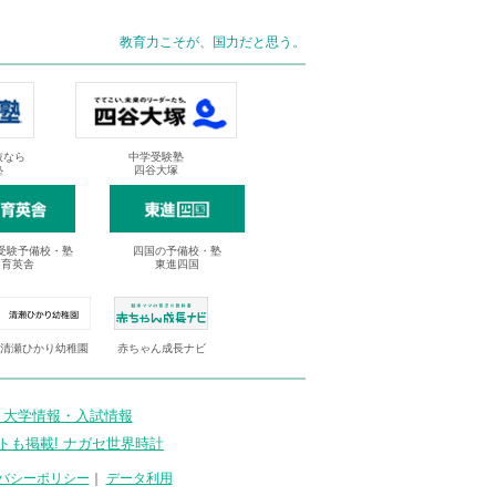
教育力こそが、国力だと思う。
抜なら
中学受験塾
塾
四谷大塚
受験予備校・塾
四国の予備校・塾
進育英舎
東進四国
清瀬ひかり幼稚園
赤ちゃん成長ナビ
 大学情報・入試情報
トも掲載! ナガセ世界時計
バシーポリシー
｜
データ利用