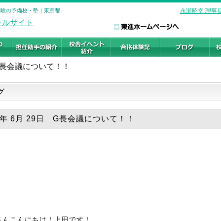
学受験の予備校・塾｜東京都
永瀬昭幸 理事
G長会議について！！
グ
9年 6月 29日 G長会議について！！
さんこんにちは！上田です！