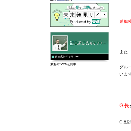
巣鴨
また
東進広告ギャラリー
東進のTVCM公開中
グル
いま
G
長
G
長