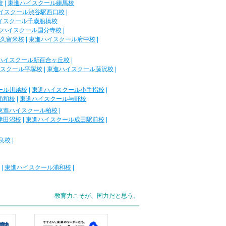
校
|
東進ハイスクール練馬校
イスクール渋谷駅西口校
|
イスクール千歳船橋校
進ハイスクール国分寺校
|
久留米校
|
東進ハイスクール府中校
|
ハイスクール新百合ヶ丘校
|
スクール平塚校
|
東進ハイスクール藤沢校
|
ール川越校
|
東進ハイスクール小手指校
|
浦和校
|
東進ハイスクール与野校
東進ハイスクール柏校
|
津田沼校
|
東進ハイスクール成田駅前校
|
良校
|
|
東進ハイスクール浦和校
|
教育力こそが、国力だと思う。