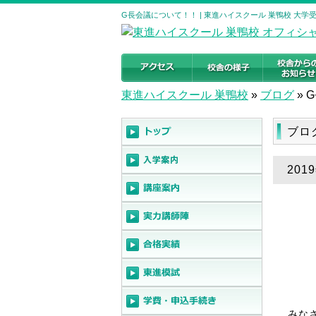
G長会議について！！ | 東進ハイスクール 巣鴨校 大
東進ハイスクール 巣鴨校
»
ブログ
»
ブロ
201
みな