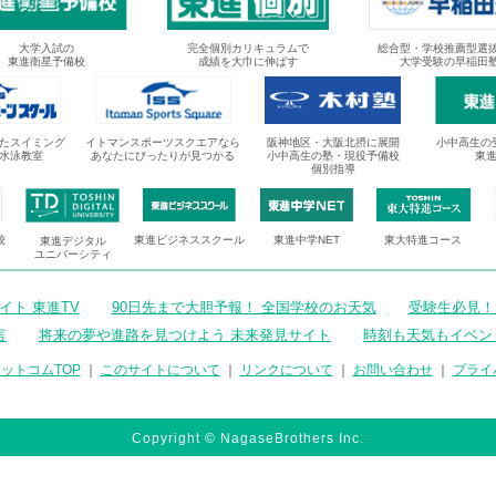
大学入試の
完全個別カリキュラムで
総合型・学校推薦型選
東進衛星予備校
成績を大巾に伸ばす
大学受験の早稲田
たスイミング
イトマンスポーツスクエアなら
阪神地区・大阪北摂に展開
小中高生の
水泳教室
あなたにぴったりが見つかる
小中高生の塾・現役予備校
東
個別指導
校
東進ビジネススクール
東進中学NET
東大特進コース
東進デジタル
ユニバーシティ
ト 東進TV
90日先まで大胆予報！ 全国学校のお天気
受験生必見！
言
将来の夢や進路を見つけよう 未来発見サイト
時刻も天気もイベン
ットコムTOP
｜
このサイトについて
｜
リンクについて
｜
お問い合わせ
｜
プライ
Copyright © NagaseBrothers Inc.