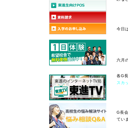
今日
六月
各
G
スカ
G
長
てい