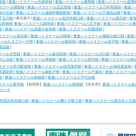
寺校
|
東進ハイスクール石神井校
|
東進ハイスクール巣鴨校
|
東進ハイスクール成増
スクール蒲田校
|
東進ハイスクール五反田校
|
東進ハイスクール三軒茶屋校
|
東進ハ
由が丘校
|
東進ハイスクール成城学園前駅校
|
東進ハイスクール千歳烏山校
|
東進ハ
子玉川校
<東京都下>
東進ハイスクール吉祥寺南口校
|
東進ハイスクール国立校
|
東
ル田無校
東進ハイスクール調布校
|
東進ハイスクール八王子校
|
東進ハイスクール東
校
|
東進ハイスクール武蔵小金井校
|
東進ハイスクール武蔵境校
|
イスクール厚木校
|
東進ハイスクール川崎校
|
東進ハイスクール湘南台東口校
|
東進
クールたまプラーザ校
|
東進ハイスクール鶴見校
|
東進ハイスクール登戸校
|
東進ハイ
横浜校
|
クール大宮校
|
東進ハイスクール春日部校
|
東進ハイスクール川口校
|
東進ハイスク
げん台校
|
東進ハイスクール草加校
|
東進ハイスクール所沢校
|
東進ハイスクール南
スクール市川駅前校
|
東進ハイスクール稲毛海岸校
|
東進ハイスクール海浜幕張校
|
新浦安校
|
東進ハイスクール新松戸校
|
東進ハイスクール千葉校
|
東進ハイスクール
校
|
東進ハイスクール南柏校
|
東進ハイスクール八千代台校
スクール取手校
【静岡県】
東進ハイスクール静岡校
【奈良県】
東進ハイスクール奈
コース
学部吉祥寺南口校
|
東進ハイスクール勝どき駅上校
|
東進ハイスクール新百合ヶ丘校