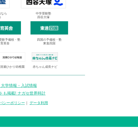
抜なら
中学受験塾
塾
四谷大塚
受験予備校・塾
四国の予備校・塾
進育英舎
東進四国
清瀬ひかり幼稚園
赤ちゃん成長ナビ
 大学情報・入試情報
トも掲載! ナガセ世界時計
バシーポリシー
｜
データ利用