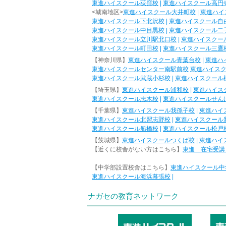
東進ハイスクール荻窪校
|
東進ハイスクール高円
<城南地区>
東進ハイスクール大井町校
|
東進ハイ
東進ハイスクール下北沢校
|
東進ハイスクール自
東進ハイスクール中目黒校
|
東進ハイスクール二
東進ハイスクール立川駅北口校
|
東進ハイスクー
東進ハイスクール町田校
|
東進ハイスクール三鷹
【神奈川県】
東進ハイスクール青葉台校
|
東進ハ
東進ハイスクールセンター南駅前校
東進ハイス
東進ハイスクール武蔵小杉校
|
東進ハイスクール
【埼玉県】
東進ハイスクール浦和校
|
東進ハイス
東進ハイスクール志木校
|
東進ハイスクールせん
【千葉県】
東進ハイスクール我孫子校
|
東進ハイ
東進ハイスクール北習志野校
|
東進ハイスクール
東進ハイスクール船橋校
|
東進ハイスクール松戸
【茨城県】
東進ハイスクールつくば校
|
東進ハイ
【近くに校舎がない方はこちら】
東進 在宅受講
【中学部設置校舎はこちら】
東進ハイスクール中
東進ハイスクール海浜幕張校
|
ナガセの教育ネットワーク