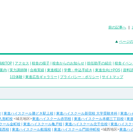
前の記事へ
|
ページ
校TOP
|
アクセス
|
校舎の様子
|
校舎からのお知らせ
|
担任助手の紹介
|
校舎イベン
案内
|
実力講師陣
|
合格実績
|
東進模試
|
学費・申込手続き
|
東進生向けPOS
|
資料
1日体験
|
東進広告ギャラリー
|
プライバシー・ポリシー
|
サイトマップ
校
|
東進ハイスクール勝どき駅上校
|
東進ハイスクール新宿校 大学受験本科
|
東進ハ
人形町校
<城北地区>
東進ハイスクール赤羽校
|
東進ハイスクール本郷三丁目校
|
東
クール金町校
|
東進ハイスクール亀戸校
|
東進ハイスクール北千住校
|
東進ハイスク
葛西校
|
東進ハイスクール船堀校
|
東進ハイスクール門前仲町校
<城西地区>
東進ハ