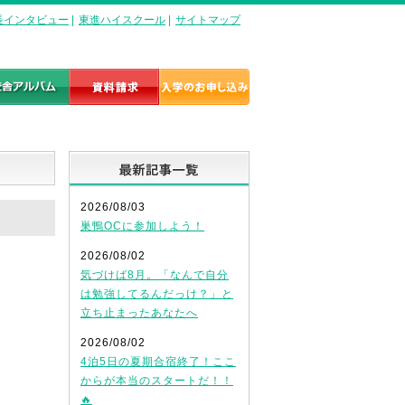
長インタビュー
|
東進ハイスクール
|
サイトマップ
最新記事一覧
2026/08/03
巣鴨OCに参加しよう！
2026/08/02
気づけば8月。「なんで自分
は勉強してるんだっけ？」と
立ち止まったあなたへ
2026/08/02
4泊5日の夏期合宿終了！ここ
からが本当のスタートだ！！
🔥