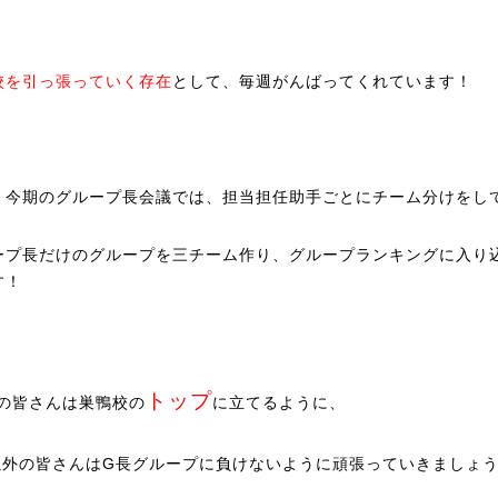
校を引っ張っていく存在
として、毎週がんばってくれています！
、今期のグループ長会議では、担当担任助手ごとにチーム分けをし
ープ長だけのグループを三チーム作り、グループランキングに入り
す！
トップ
の皆さんは巣鴨校の
に立てるように、
以外の皆さんは
G
長グループに負けないように頑張っていきましょ