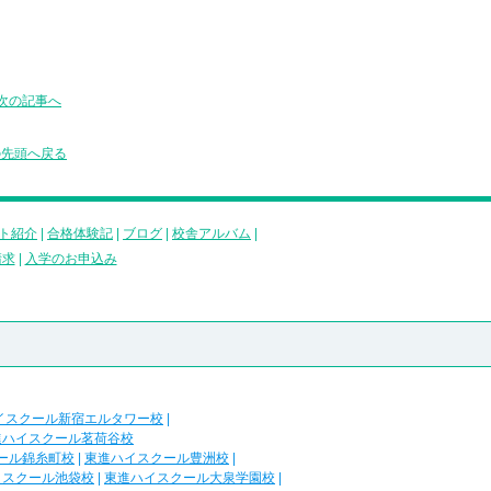
次の記事へ
の先頭へ戻る
ト紹介
|
合格体験記
|
ブログ
|
校舎アルバム
|
請求
|
入学のお申込み
イスクール新宿エルタワー校
|
進ハイスクール茗荷谷校
ール錦糸町校
|
東進ハイスクール豊洲校
|
イスクール池袋校
|
東進ハイスクール大泉学園校
|