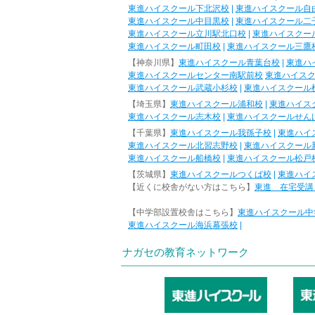
東進ハイスクール下北沢校
|
東進ハイスクール自
東進ハイスクール中目黒校
|
東進ハイスクール二
東進ハイスクール立川駅北口校
|
東進ハイスクー
東進ハイスクール町田校
|
東進ハイスクール三鷹
【神奈川県】
東進ハイスクール青葉台校
|
東進ハ
東進ハイスクールセンター南駅前校
東進ハイス
東進ハイスクール武蔵小杉校
|
東進ハイスクール
【埼玉県】
東進ハイスクール浦和校
|
東進ハイス
東進ハイスクール志木校
|
東進ハイスクールせん
【千葉県】
東進ハイスクール我孫子校
|
東進ハイ
東進ハイスクール北習志野校
|
東進ハイスクール
東進ハイスクール船橋校
|
東進ハイスクール松戸
【茨城県】
東進ハイスクールつくば校
|
東進ハイ
【近くに校舎がない方はこちら】
東進 在宅受講
【中学部設置校舎はこちら】
東進ハイスクール中
東進ハイスクール海浜幕張校
|
ナガセの教育ネットワーク