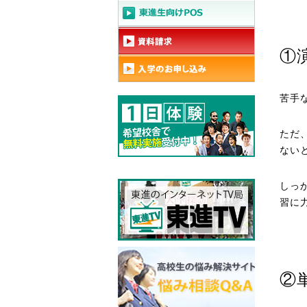
①
苦手
ただ
ない
しっ
習に
②