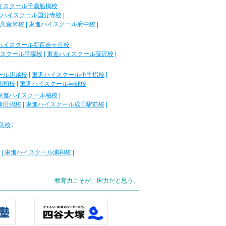
イスクール千歳船橋校
進ハイスクール国分寺校
|
久留米校
|
東進ハイスクール府中校
|
ハイスクール新百合ヶ丘校
|
スクール平塚校
|
東進ハイスクール藤沢校
|
ール川越校
|
東進ハイスクール小手指校
|
浦和校
|
東進ハイスクール与野校
東進ハイスクール柏校
|
津田沼校
|
東進ハイスクール成田駅前校
|
良校
|
|
東進ハイスクール浦和校
|
教育力こそが、国力だと思う。