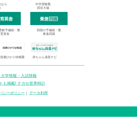
抜なら
中学受験塾
塾
四谷大塚
受験予備校・塾
四国の予備校・塾
進育英舎
東進四国
清瀬ひかり幼稚園
赤ちゃん成長ナビ
 大学情報・入試情報
トも掲載! ナガセ世界時計
バシーポリシー
｜
データ利用