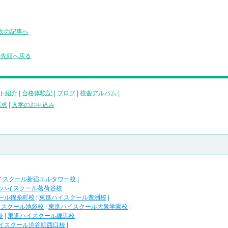
次の記事へ
の先頭へ戻る
ト紹介
|
合格体験記
|
ブログ
|
校舎アルバム
|
請求
|
入学のお申込み
イスクール新宿エルタワー校
|
進ハイスクール茗荷谷校
ール錦糸町校
|
東進ハイスクール豊洲校
|
イスクール池袋校
|
東進ハイスクール大泉学園校
|
校
|
東進ハイスクール練馬校
イスクール渋谷駅西口校
|