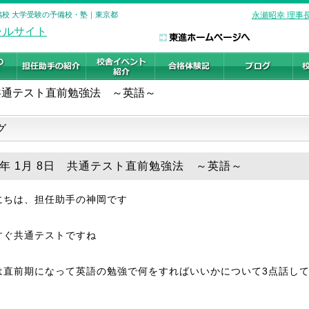
巣鴨校 大学受験の予備校・塾｜東京都
永瀬昭幸 理事
共通テスト直前勉強法 ～英語～
グ
25年 1月 8日 共通テスト直前勉強法 ～英語～
にちは、担任助手の神岡です
すぐ共通テストですね
は直前期になって英語の勉強で
何をすればいいかについて3点話し