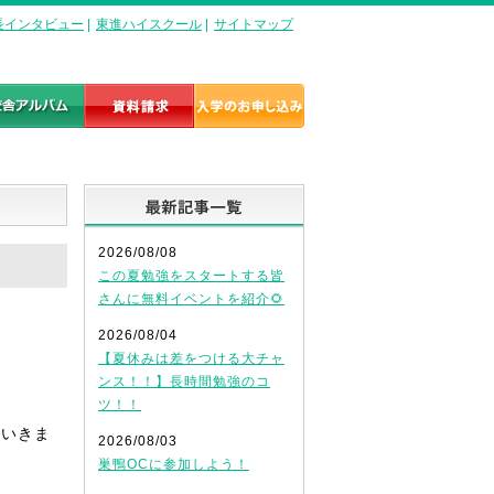
長インタビュー
|
東進ハイスクール
|
サイトマップ
最新記事一覧
2026/08/08
この夏勉強をスタートする皆
さんに無料イベントを紹介🌻
2026/08/04
【夏休みは差をつける大チャ
ンス！！】長時間勉強のコ
ツ！！
ていきま
2026/08/03
巣鴨OCに参加しよう！