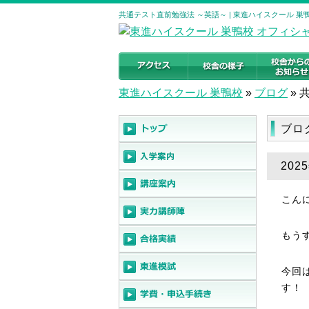
共通テスト直前勉強法 ～英語～ | 東進ハイスクール 
東進ハイスクール 巣鴨校
»
ブログ
»
ブロ
20
こん
もう
今回
す！