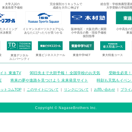
大学入試の
完全個別カリキュラムで
総合型・学校推薦型選
東進衛星予備校
成績を大巾に伸ばす
大学受験の早稲田
たスイミング
イトマンスポーツスクエアなら
阪神地区・大阪北摂に展開
小中高生の
水泳教室
あなたにぴったりが見つかる
小中高生の塾・現役予備校
東
個別指導
校
東進ビジネススクール
東進中学NET
東大特進コース
東進デジタル
ユニバーシティ
ト 東進TV
90日先まで大胆予報！ 全国学校のお天気
受験生必見！
言
将来の夢や進路を見つけよう 未来発見サイト
時刻も天気もイベン
ットコムTOP
｜
このサイトについて
｜
リンクについて
｜
お問い合わせ
｜
プライ
Copyright © NagaseBrothers Inc.