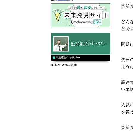
直前
どん
どで
問題
東進広告ギャラリー
先日
東進のTVCM公開中
よう
高速
い単
入試
を覚
直前