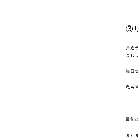
③
共通
まし
毎日
私も
最後
まだ