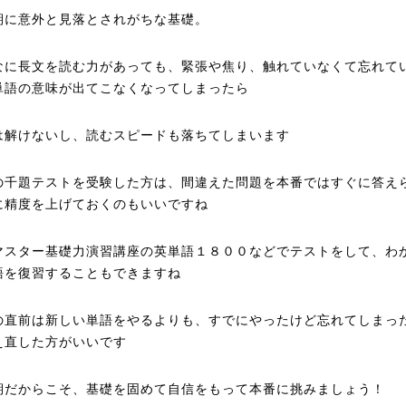
期に意外と見落とされがちな基礎。
なに長文を読む力があっても、緊張や焦り、触れていなくて忘れて
単語の意味が出てこなくなってしまったら
は解けないし、読むスピードも落ちてしまいます
の千題テストを受験した方は、間違えた問題を本番ではすぐに答え
に精度を上げておくのもいいですね
マスター基礎力演習講座の英単語１８００などでテストをして、わ
語を復習することもできますね
の直前は新しい単語をやるよりも、すでにやったけど忘れてしまっ
え直した方がいいです
期だからこそ、基礎を固めて自信をもって本番に挑みましょう！