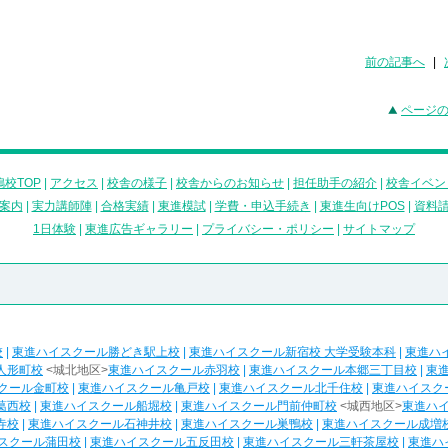
前の記事へ
|
ページ
校TOP
|
アクセス
|
校舎の様子
|
校舎からのお知らせ
|
担任助手の紹介
|
校舎イベン
案内
|
実力講師陣
|
合格実績
|
東進模試
|
学費・申込手続き
|
東進生向けPOS
|
資料
1日体験
|
東進広告ギャラリー
|
プライバシー・ポリシー
|
サイトマップ
校
|
東進ハイスクール勝どき駅上校
|
東進ハイスクール新宿校 大学受験本科
|
東進ハ
人形町校
<城北地区>
東進ハイスクール赤羽校
|
東進ハイスクール本郷三丁目校
|
東
クール金町校
|
東進ハイスクール亀戸校
|
東進ハイスクール北千住校
|
東進ハイスク
葛西校
|
東進ハイスクール船堀校
|
東進ハイスクール門前仲町校
<城西地区>
東進ハ
寺校
|
東進ハイスクール石神井校
|
東進ハイスクール巣鴨校
|
東進ハイスクール成増
スクール蒲田校
|
東進ハイスクール五反田校
|
東進ハイスクール三軒茶屋校
|
東進ハ