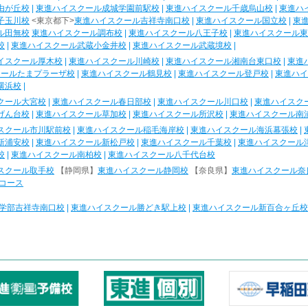
由が丘校
|
東進ハイスクール成城学園前駅校
|
東進ハイスクール千歳烏山校
|
東進ハ
子玉川校
<東京都下>
東進ハイスクール吉祥寺南口校
|
東進ハイスクール国立校
|
東
ル田無校
東進ハイスクール調布校
|
東進ハイスクール八王子校
|
東進ハイスクール東
校
|
東進ハイスクール武蔵小金井校
|
東進ハイスクール武蔵境校
|
イスクール厚木校
|
東進ハイスクール川崎校
|
東進ハイスクール湘南台東口校
|
東進
クールたまプラーザ校
|
東進ハイスクール鶴見校
|
東進ハイスクール登戸校
|
東進ハイ
横浜校
|
クール大宮校
|
東進ハイスクール春日部校
|
東進ハイスクール川口校
|
東進ハイスク
げん台校
|
東進ハイスクール草加校
|
東進ハイスクール所沢校
|
東進ハイスクール南
スクール市川駅前校
|
東進ハイスクール稲毛海岸校
|
東進ハイスクール海浜幕張校
|
新浦安校
|
東進ハイスクール新松戸校
|
東進ハイスクール千葉校
|
東進ハイスクール
校
|
東進ハイスクール南柏校
|
東進ハイスクール八千代台校
スクール取手校
【静岡県】
東進ハイスクール静岡校
【奈良県】
東進ハイスクール奈
コース
学部吉祥寺南口校
|
東進ハイスクール勝どき駅上校
|
東進ハイスクール新百合ヶ丘校