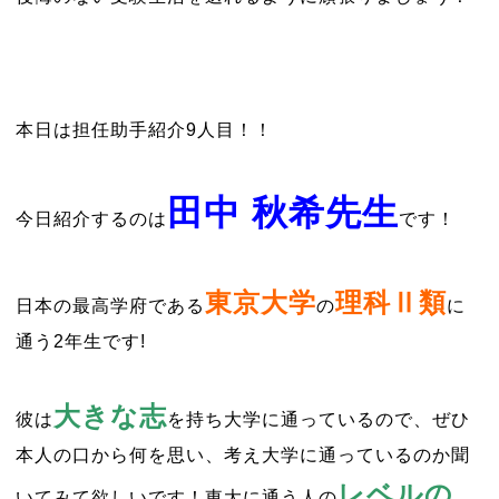
本日は担任助手紹介9人目！！
田中 秋希先生
今日紹介するのは
です！
東京大学
理科Ⅱ類
日本の最高学府である
の
に
通う2年生です!
大きな志
彼は
を持ち大学に通っているので、ぜひ
本人の口から何を思い、考え大学に通っているのか聞
レベルの
いてみて欲しいです！東大に通う人の