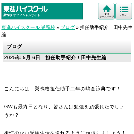
東進
巣鴨校
オフィシャルサイト
メニュー
ホームページ
東進ハイスクール 巣鴨校
»
ブログ
»
担任助手紹介！田中先生
編
ブログ
2025年 5月 6日 担任助手紹介！田中先生編
こんにちは！巣鴨校担任助手二年の嶋倉諒典です！
GWも最終日となり、皆さんは勉強を頑張れたでしょ
うか？
後悔のない受験生活を送れるように頑張りましょう！