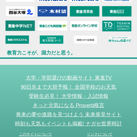
教育力こそが、国力だと思う。
大学・学部選びの動画サイト 東進TV
90日先まで大胆予報！ 全国学校のお天気
受験生必見！ 大学情報・入試情報
きっと元気になる Proverb格言
将来の夢や進路を見つけよう 未来発見サイト
時刻も天気もイベントも掲載! ナガセ世界時計
このサイトについて
リンクについて