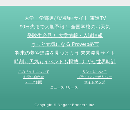
大学・学部選びの動画サイト 東進TV
90日先まで大胆予報！ 全国学校のお天気
受験生必見！ 大学情報・入試情報
きっと元気になる Proverb格言
将来の夢や進路を見つけよう 未来発見サイト
時刻も天気もイベントも掲載! ナガセ世界時計
このサイトについて
リンクについて
お問い合わせ
プライバシーポリシー
データ利用
サイトマップ
ニュースリリース
Copyright © NagaseBrothers Inc.