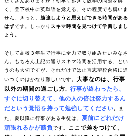
たくさんありますか？朝早く起きて数学の問題を解
く、登下校中に英単語を覚える、その程度でも構いま
せん。きっと、
勉強しようと思えばできる時間がある
はず
です。しっかり
スキマ時間を見つけて学習しまし
ょう。
そして高校３年生で行事に全力で取り組みたいみなさ
ん。もちろん上記の通りスキマ時間を活用する、とい
うのも大切ですが、それだけでは正直志望校合格に追
大事なのは、行事
いつくのはかなり難しいです。
以外の期間の過ごし方
行事が終わったら、
。
すぐに切り替えて、他の人の倍は努力するん
だという覚悟を持って勉強してください
。
ま
夏前にどれだけ
た、夏以降に行事がある生徒は、
頑張れるかが勝負
ここで差をつけて、
です。