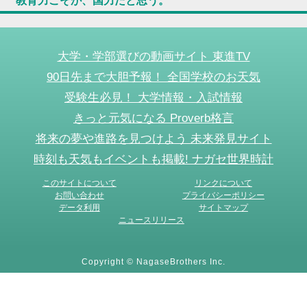
教育力こそが、国力だと思う。
大学・学部選びの動画サイト 東進TV
90日先まで大胆予報！ 全国学校のお天気
受験生必見！ 大学情報・入試情報
きっと元気になる Proverb格言
将来の夢や進路を見つけよう 未来発見サイト
時刻も天気もイベントも掲載! ナガセ世界時計
このサイトについて
リンクについて
お問い合わせ
プライバシーポリシー
データ利用
サイトマップ
ニュースリリース
Copyright © NagaseBrothers Inc.