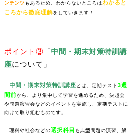
わかると
ンテンツ
もあるため、
わからないところは
ころから徹底理解
をしていきます！
ポイント③
「
中間・期末対策特訓講
座
について」
中間・期末対策特訓講座
3週
とは、定期テスト
間前
から、より集中して学習を進めるため、決起会
や問題演習会などのイベントを実施し、定期テストに
向けて取り組むものです。
選択科目
理科や社会などの
も典型問題の演習、解