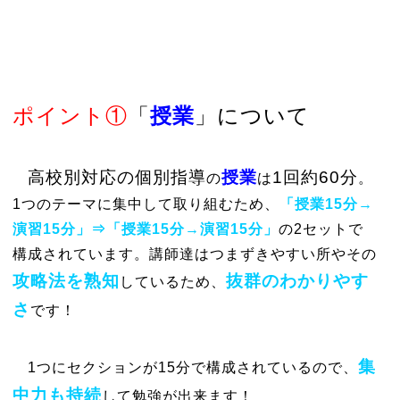
ポイント①
「
授業
」について
高校別対応の個別指導
授業
1回約60分
の
は
。
1つのテーマに集中して取り組むため、
「授業15分→
演習15分」⇒「授業15分→演習15分」
の2セットで
構成されています。講師達はつまずきやすい所やその
攻略法を熟知
抜群のわかりやす
しているため、
さ
です！
集
1つにセクションが15分で構成されているので、
中力も持続
して勉強が出来ます！