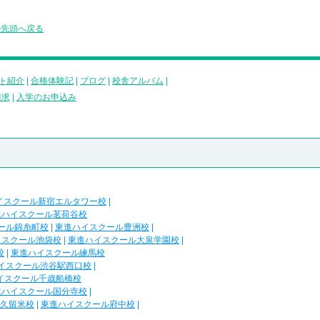
の先頭へ戻る
ト紹介
|
合格体験記
|
ブログ
|
校舎アルバム
|
請求
|
入学のお申込み
イスクール新宿エルタワー校
|
進ハイスクール茗荷谷校
ール錦糸町校
|
東進ハイスクール豊洲校
|
イスクール池袋校
|
東進ハイスクール大泉学園校
|
校
|
東進ハイスクール練馬校
イスクール渋谷駅西口校
|
イスクール千歳船橋校
進ハイスクール国分寺校
|
久留米校
|
東進ハイスクール府中校
|