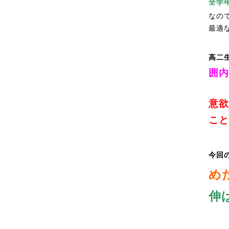
全学
なの
最適
高二
囲内
意欲
こと
今回
め
伸