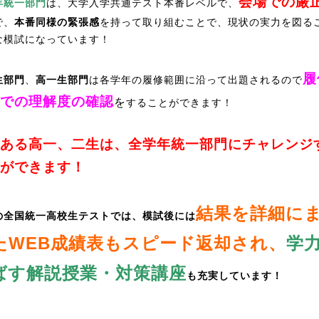
会場での厳
年統一部門
は、大学入学共通テスト本番レベルで、
で、
本番同様の緊張感
を持って取り組むことで、現状の実力を図る
な模試になっています！
履
生部門
、
高一生部門
は各学年の履修範囲に沿って出題されるので
での理解度の確認
を
することができます！
ある高一、二生は、全学年統一部門にチャレンジ
ができます！
結果を詳細に
の全国統一高校生テストでは、模試後には
たWEB成績表もスピード返却され、
学
ばす解説授業・対策講座
も充実しています！