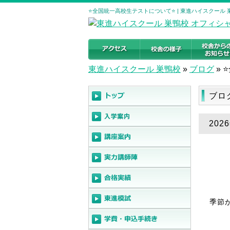
⭐️全国統一高校生テストについて⭐️ | 東進ハイスクー
東進ハイスクール 巣鴨校
»
ブログ
»
⭐
ブロ
202
季節