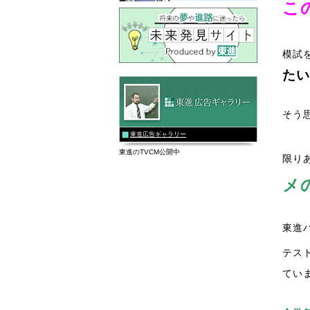
こ
模試
たい
そう
東進広告ギャラリー
東進のTVCM公開中
限り
メ
東進
テス
てい