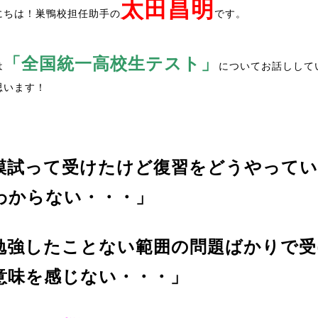
太田昌明
にちは！巣鴨校担任助手の
です
。
「全国統一高校生テスト」
は
についてお話しして
思います！
模試って受けたけど復習をどうやって
わからない・・・」
勉強したことない範囲の問題ばかりで受
意味を感じない・・・」