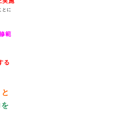
正実施
ことに
修範
する
まと
力を