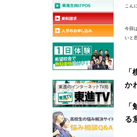
こん
今回
いと
「
か
「
る