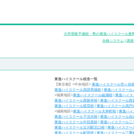
大学受験予備校・塾の東進ハイスクール巣鴨
合格システム
|
講座
東進ハイスクール校舎一覧
【東京都】<中央地区>
東進ハイスクール市ヶ谷
東進ハイスクール高田馬場校
|
東進ハイスクール
<城東地区>
東進ハイスクール綾瀬校
|
東進ハイス
東進ハイスクール西新井校
|
東進ハイスクール西
東進ハイスクール荻窪校
|
東進ハイスクール高円
<城南地区>
東進ハイスクール大井町校
|
東進ハイ
東進ハイスクール下北沢校
|
東進ハイスクール自
東進ハイスクール中目黒校
|
東進ハイスクール二
東進ハイスクール立川駅北口校
|
東進ハイスクー
東進ハイスクール町田校
|
東進ハイスクール三鷹