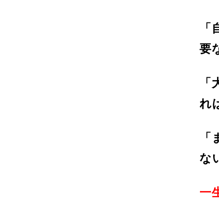
「
要
「
れ
「
な
一