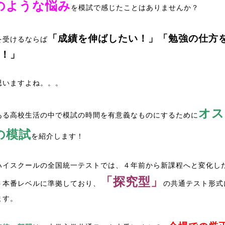
のような悩み
を模試で感じたことはありませんか？
「成績を伸ばしたい！」「勉強の仕方
を受けるならば
！」
思いますよね。。。
オス
ある高校生活の中で模試の時間を有意義なものにするために
の模試
を紹介します！
ハイスクールの全国統一テストでは、４年前から新課程へと変化し
「探究型」
ト本番レベルに準拠しており、
の共通テスト形式
ます。