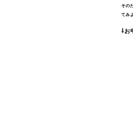
その
てみよ
⇩お