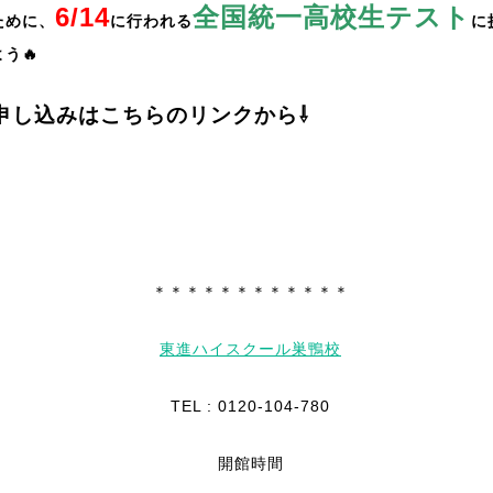
6/14
全国統一高校生テスト
ために、
に行われる
に
う🔥
申し込みはこちらのリンクから⇩
＊＊＊＊＊＊＊＊＊＊＊＊
東進ハイスクール巣鴨校
TEL : 0120-104-780
開館時間