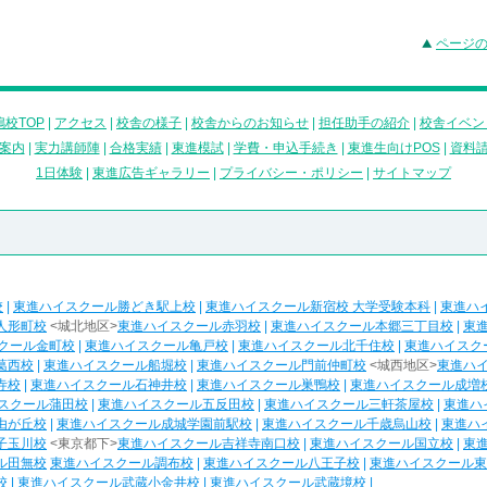
ページ
校TOP
|
アクセス
|
校舎の様子
|
校舎からのお知らせ
|
担任助手の紹介
|
校舎イベン
案内
|
実力講師陣
|
合格実績
|
東進模試
|
学費・申込手続き
|
東進生向けPOS
|
資料
1日体験
|
東進広告ギャラリー
|
プライバシー・ポリシー
|
サイトマップ
校
|
東進ハイスクール勝どき駅上校
|
東進ハイスクール新宿校 大学受験本科
|
東進ハ
人形町校
<城北地区>
東進ハイスクール赤羽校
|
東進ハイスクール本郷三丁目校
|
東
クール金町校
|
東進ハイスクール亀戸校
|
東進ハイスクール北千住校
|
東進ハイスク
葛西校
|
東進ハイスクール船堀校
|
東進ハイスクール門前仲町校
<城西地区>
東進ハ
寺校
|
東進ハイスクール石神井校
|
東進ハイスクール巣鴨校
|
東進ハイスクール成増
スクール蒲田校
|
東進ハイスクール五反田校
|
東進ハイスクール三軒茶屋校
|
東進ハ
由が丘校
|
東進ハイスクール成城学園前駅校
|
東進ハイスクール千歳烏山校
|
東進ハ
子玉川校
<東京都下>
東進ハイスクール吉祥寺南口校
|
東進ハイスクール国立校
|
東
ル田無校
東進ハイスクール調布校
|
東進ハイスクール八王子校
|
東進ハイスクール東
校
|
東進ハイスクール武蔵小金井校
|
東進ハイスクール武蔵境校
|