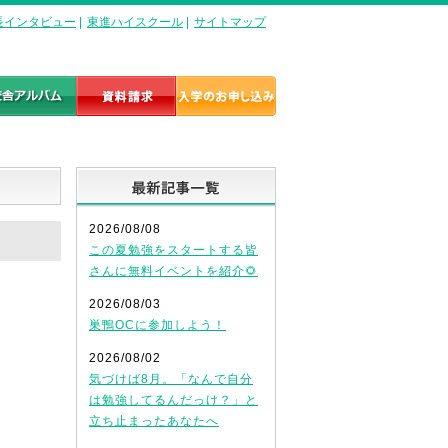
長インタビュー
|
東進ハイスクール
|
サイトマップ
最新記事一覧
2026/08/08
この夏勉強をスタートする皆
さんに無料イベントを紹介🌻
2026/08/03
巣鴨OCに参加しよう！
2026/08/02
気づけば8月。「なんで自分
は勉強してるんだっけ？」と
立ち止まったあなたへ