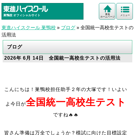
東進
巣鴨校
オフィシャルサイト
メニュー
ホームページ
東進ハイスクール 巣鴨校
»
ブログ
»
全国統一高校生テストの
活用法
ブログ
2026年 6月 14日 全国統一高校生テストの活用法
こんにちは！巣鴨校担任助手２年の大塚です！いよい
全国統一高校生テスト
よ今日が
ですね🔥🔥
皆さん準備は万全でしょうか？模試に向けた目標設定