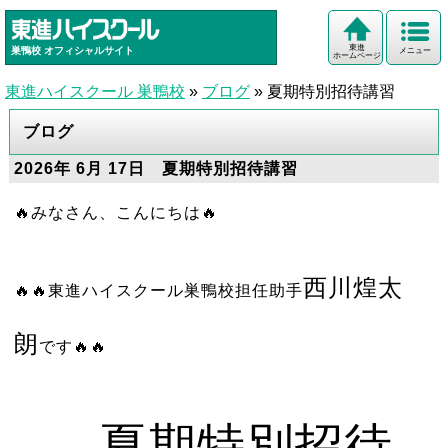
東進
巣鴨校
オフィシャルサイト
メニュー
ホームページ
東進ハイスクール 巣鴨校
»
ブログ
»
夏期特別招待講習
ブログ
2026年 6月 17日 夏期特別招待講習
🔥みなさん、こんにちは🔥
西川煌太
🔥🔥東進ハイスクール巣鴨校
担任助手
朗
です🔥🔥
夏期特別招待