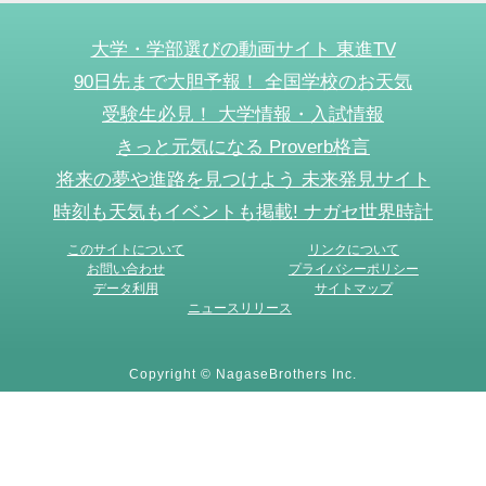
大学・学部選びの動画サイト 東進TV
90日先まで大胆予報！ 全国学校のお天気
受験生必見！ 大学情報・入試情報
きっと元気になる Proverb格言
将来の夢や進路を見つけよう 未来発見サイト
時刻も天気もイベントも掲載! ナガセ世界時計
このサイトについて
リンクについて
お問い合わせ
プライバシーポリシー
データ利用
サイトマップ
ニュースリリース
Copyright © NagaseBrothers Inc.