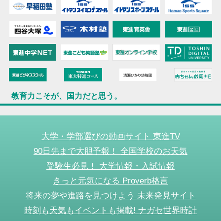
教育力こそが、国力だと思う。
大学・学部選びの動画サイト 東進TV
90日先まで大胆予報！ 全国学校のお天気
受験生必見！ 大学情報・入試情報
きっと元気になる Proverb格言
将来の夢や進路を見つけよう 未来発見サイト
時刻も天気もイベントも掲載! ナガセ世界時計