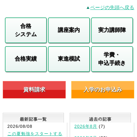
ページの先頭へ戻る
合格
講座案内
実力講師陣
システム
学費・
合格実績
東進模試
申込手続き
資料請求
入学のお申込み
最新記事一覧
2026/08/08
2026年8月
(7)
この夏勉強をスタートする