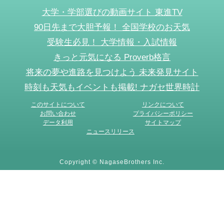
大学・学部選びの動画サイト 東進TV
90日先まで大胆予報！ 全国学校のお天気
受験生必見！ 大学情報・入試情報
きっと元気になる Proverb格言
将来の夢や進路を見つけよう 未来発見サイト
時刻も天気もイベントも掲載! ナガセ世界時計
このサイトについて
リンクについて
お問い合わせ
プライバシーポリシー
データ利用
サイトマップ
ニュースリリース
Copyright © NagaseBrothers Inc.