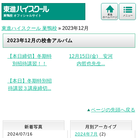
東進
巣鴨校
オフィシャルサイト
メニュー
ホームページ
東進ハイスクール 巣鴨校
»
2023年12月
2023年12月の校舎アルバム
【本日締切】冬期特
12月15日(金) 安河
別招待講習！！
内哲也先生...
【本日】冬期特別招
待講習３講座締切...
ページの先頭へ戻る
新着写真
2024/07/16
2024年7月
(2)