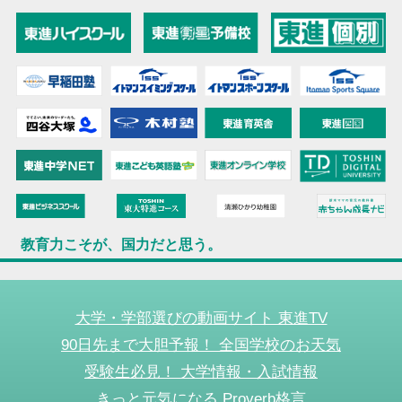
教育力こそが、国力だと思う。
大学・学部選びの動画サイト 東進TV
90日先まで大胆予報！ 全国学校のお天気
受験生必見！ 大学情報・入試情報
きっと元気になる Proverb格言